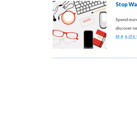
Stop Wa
Spend more
discover n
続きを読む