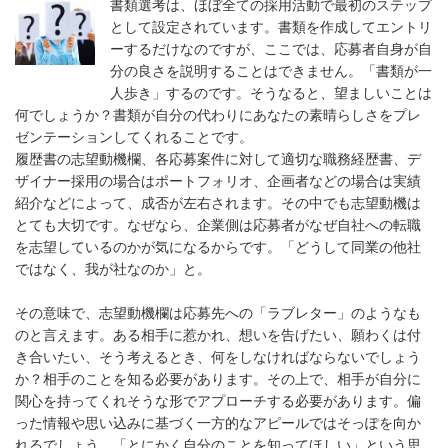
書類選考は、ほぼ全ての採用活動で最初のステップ
として設定されています。書類を作成してエントリ
ーするだけなのですが、ここでは、応募者自身が自
分の良さを説明することはできません。「書類が一
人歩き」するのです。そうなると、望ましいことは
何でしょうか？書類が自分の代わりにあなたの素晴らしさをプレ
ゼンテーションしてくれることです。
履歴書の志望動機欄、各応募案件に対して適切な職務経歴書、デ
ザイナー採用の場合はポートフォリオ、企画者などの場合は実績
紹介などによって、成否が左右されます。その中でも志望動機は
とても大切です。なぜなら、企業側は応募者がなぜ自社への転職
を志望しているのかが気になるからです。「どうして同業の他社
ではなく、我が社なのか」と。
その意味で、志望動機欄は応募先への「ラブレター」のようなも
のと言えます。ある相手に惹かれ、想いを告げたい、願わくは付
き合いたい、そう考えるとき、何をしなければならないでしょう
か？相手のことを知る必要があります。その上で、相手が自分に
関心を持ってくれそうな形でアプローチする必要があります。偏
った情報や思い込みに基づく一方的なアピールではそっぽを向か
れるでしょう。「とにかく自分のことを知ってほしい」という思