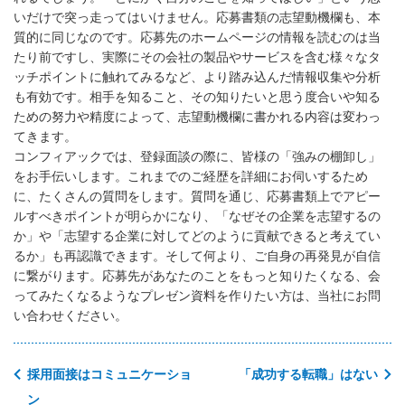
いだけで突っ走ってはいけません。応募書類の志望動機欄も、本
質的に同じなのです。応募先のホームページの情報を読むのは当
たり前ですし、実際にその会社の製品やサービスを含む様々なタ
ッチポイントに触れてみるなど、より踏み込んだ情報収集や分析
も有効です。相手を知ること、その知りたいと思う度合いや知る
ための努力や精度によって、志望動機欄に書かれる内容は変わっ
てきます。
コンフィアックでは、登録面談の際に、皆様の「強みの棚卸し」
をお手伝いします。これまでのご経歴を詳細にお伺いするため
に、たくさんの質問をします。質問を通じ、応募書類上でアピー
ルすべきポイントが明らかになり、「なぜその企業を志望するの
か」や「志望する企業に対してどのように貢献できると考えてい
るか」も再認識できます。そして何より、ご自身の再発見が自信
に繋がります。応募先があなたのことをもっと知りたくなる、会
ってみたくなるようなプレゼン資料を作りたい方は、当社にお問
い合わせください。
採用面接はコミュニケーショ
「成功する転職」はない
ン