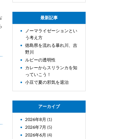
な
最新記事
ら
ノーマライゼーションとい
う考え方
徳島県を流れる暴れ川、吉
野川
ルビーの透明性
カレーからスリランカを知
っていこう！
小豆で夏の邪気を退治
アーカイブ
2026年8月
(1)
2026年7月
(5)
2026年6月
(4)