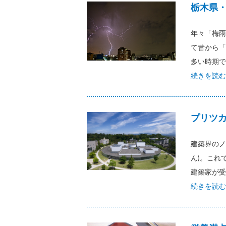
栃木県
年々「梅雨
て昔から「
多い時期で
続きを読む
プリツ
建築界のノ
ん)。これ
建築家が受
続きを読む