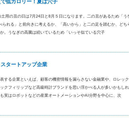
点で低カロリー！夏は穴子
夏の土用の丑の日は7月24日と8月５日になります。二の丑があるため「う
べられる」と前向きに考えるか、「高いから」と二の足を踏むか、どち
か。うなぎの高騰は続いているため「いっそ似ている穴子
とスタートアップ企業
表する企業といえば、顧客の機密情報を漏らさない金融業や、ロレック
ックフィリップなど高級時計ブランドを思い浮かべる人が多いかもしれ
も実はロボットなどの産業オートメーションやAI分野を中心に、次