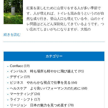
紅葉を楽しむために山登りをする人が多い季節で
す。人が増えれば、トイレも混み合うというのが自
然な成り行き。登山人口も増えている今、山のトイ
レ問題はどんどん深刻化してきているようです。つ
い忘れてしまいがちになりますが、大抵の
続きを読む
カテゴリー
Confiacc
(19)
インパルス 時も場所も軽やかに飛び越えて
(91)
デザイン
(19)
ビジネス やわらかな視点で仕事を見る
(66)
ヘルスケア より良いパフォーマンスのために
(68)
マーケティング
(26)
ライフ・シフト
(17)
リージョン 日本の魅力を見つめ直す
(78)