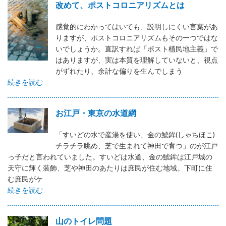
改めて、ポストコロニアリズムとは
感覚的にわかってはいても、説明しにくい言葉があ
りますが、ポストコロニアリズムもその一つではな
いでしょうか。直訳すれば「ポスト植民地主義」で
はありますが、実は本質を理解していないと、視点
がずれたり、余計な偏りを生んでしまう
続きを読む
お江戸・東京の水道網
「すいどの水で産湯を使い、金の鯱鉾(しゃちほこ)
チラチラ眺め、芝で生まれて神田で育つ」のが江戸
っ子だと言われていました。すいどは水道、金の鯱鉾は江戸城の
天守に輝く装飾、芝や神田のあたりは庶民が住む地域。下町に住
む庶民がケ
続きを読む
山のトイレ問題