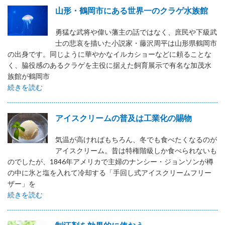
山形・鶴岡市にある世界一のクラゲ水族館
勇猛な武将や偉い藩主の話ではなく、庶民や下級武
士の悲哀を描いた小説家・藤沢周平は山形県鶴岡市
の出身です。同じように華やかなイルカショーなどに頼ることな
く、脇役感のあるクラゲを主役に据えた飼育展示で有名な加茂水
族館が鶴岡市
続きを読む
アイスクリームの普及は工業化の賜物
気温が高ければもちろん、冬でも食べたくなるのが
アイスクリーム。昔は特権階級しか食べられないも
のでしたが、1846年アメリカで主婦のナンシー・ジョンソンが樽
の中に氷と塩を入れて冷却する「手回し式アイスクリームフリー
ザー」を
続きを読む