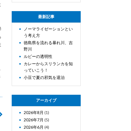
に
最新記事
動
ノーマライゼーションとい
う考え方
あ
徳島県を流れる暴れ川、吉
意
野川
ルビーの透明性
カレーからスリランカを知
こ
っていこう！
き
小豆で夏の邪気を退治
アーカイブ
2026年8月
(1)
2026年7月
(5)
2026年6月
(4)