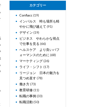
で
カテゴリー
る
Confiacc
(19)
そ
インパルス 時も場所も軽
やかに飛び越えて
(91)
デザイン
(19)
気
ビジネス やわらかな視点
で仕事を見る
(66)
み
ヘルスケア より良いパフ
や
ォーマンスのために
(68)
虫
マーケティング
(26)
る
ライフ・シフト
(17)
少
リージョン 日本の魅力を
見つめ直す
(78)
働き方
(73)
教育研修
(11)
い
転職の事例
(33)
転職活動
(50)
よ