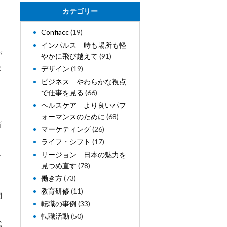
カテゴリー
Confiacc
(19)
インパルス 時も場所も軽
が
やかに飛び越えて
(91)
ま
デザイン
(19)
ビジネス やわらかな視点
で仕事を見る
(66)
ヘルスケア より良いパフ
ォーマンスのために
(68)
断
マーケティング
(26)
ライフ・シフト
(17)
ュ
リージョン 日本の魅力を
見つめ直す
(78)
働き方
(73)
教育研修
(11)
問
転職の事例
(33)
転職活動
(50)
代