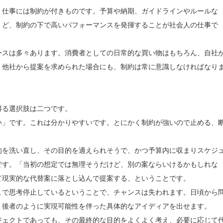
仕事には制約が付きものです。予算や納期、ガイドラインやルールな
ど、制約の下で高いパフォーマンスを発揮することが社会人の仕事で
ースは多々あります。消費者としての日常的な買い物はもちろん、自社
、他社から提案を求められた場合にも、制約は常に意識しなければなり
得る選択肢は二つです。
い」です。これは分かりやすいです。とにかく制約が強いので止める、
的を洗い直し、その目的を適えられそうで、かつ予算内に収まりスケジ
です。「当初の想定では無理そうだけど、別の案ならいけるかもしれな
て現実的な代替案に落とし込んで提案する、ということです。
こで思考停止しているということで、チャンスは失われます。日頃から
、後者のように実現可能性を伴った具体的なアイディアを出せます。
ジェクトであっても、その最終的な目的をよくよく考え、必要に応じて