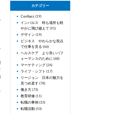
カテゴリー
Confiacc
(19)
ン
インパルス 時も場所も軽
やかに飛び越えて
(91)
デザイン
(19)
ビジネス やわらかな視点
で仕事を見る
(66)
を
ヘルスケア より良いパフ
ォーマンスのために
(68)
製
マーケティング
(26)
て
ライフ・シフト
(17)
製
リージョン 日本の魅力を
見つめ直す
(78)
働き方
(73)
キ
教育研修
(11)
転職の事例
(33)
転職活動
(50)