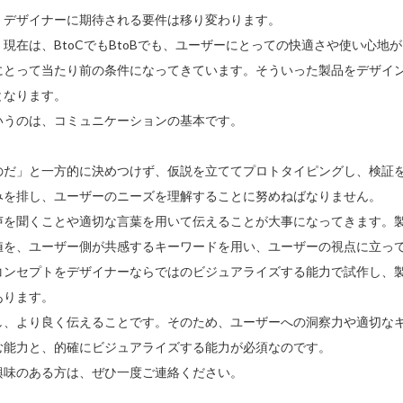
デザイナーに期待される要件は移り変わります。
現在は、BtoCでもBtoBでも、ユーザーにとっての快適さや使い心地が
にとって当たり前の条件になってきています。そういった製品をデザイ
となります。
いうのは、コミュニケーションの基本です。
のだ」と一方的に決めつけず、仮説を立ててプロトタイピングし、検証
みを排し、ユーザーのニーズを理解することに努めねばなりません。
声を聞くことや適切な言葉を用いて伝えることが大事になってきます。
値を、ユーザー側が共感するキーワードを用い、ユーザーの視点に立っ
コンセプトをデザイナーならではのビジュアライズする能力で試作し、
あります。
し、より良く伝えることです。そのため、ユーザーへの洞察力や適切な
む能力と、的確にビジュアライズする能力が必須なのです。
興味のある方は、ぜひ一度ご連絡ください。