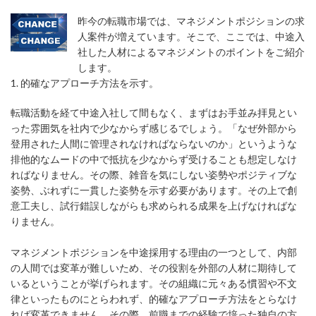
昨今の転職市場では、マネジメントポジションの求
人案件が増えています。そこで、ここでは、中途入
社した人材によるマネジメントのポイントをご紹介
します。
1. 的確なアプローチ方法を示す。
転職活動を経て中途入社して間もなく、まずはお手並み拝見とい
った雰囲気を社内で少なからず感じるでしょう。「なぜ外部から
登用された人間に管理されなければならないのか」というような
排他的なムードの中で抵抗を少なからず受けることも想定しなけ
ればなりません。その際、雑音を気にしない姿勢やポジティブな
姿勢、ぶれずに一貫した姿勢を示す必要があります。その上で創
意工夫し、試行錯誤しながらも求められる成果を上げなければな
りません。
マネジメントポジションを中途採用する理由の一つとして、内部
の人間では変革が難しいため、その役割を外部の人材に期待して
いるということが挙げられます。その組織に元々ある慣習や不文
律といったものにとらわれず、的確なアプローチ方法をとらなけ
れば変革できません。その際、前職までの経験で培った独自の方