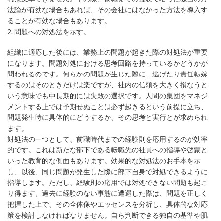
法論が有効な場合もあれば、その会社にはなかった方法を導入す
ることが有効な場合もあります。
2. 問題への対処法を示す。
組織に適応した後には、業務上の問題が起きた際の対処法が重要
になります。問題対処における思考回路を持っているかどうかが
問われるのです。何らかの問題が生じた際に、逃げたり責任転嫁
するのはそのときだけは楽ですが、社内の信頼を大きく損なうと
いう意味でも中長期的には失敗の選択です。人間の集団をマネジ
メントする上では予期せぬことは必ず起きるという前提に立ち、
問題発生時に具体的にどうするか、その思考と実行とが求められ
ます。
対処法の一つとして、前職時代までの経験則を応用するのが効率
的です。これは新たな部下である転職先の社員への指導や啓蒙と
いった教育的な側面もあります。効果的な対処法のお手本を示
し、以後、同じ問題が発生した際に部下自身で対処できるように
指導します。ただし、経験則の応用では対処できない問題も起こ
り得ます。過去に経験のない事態に遭遇した際は、問題を正しく
把握した上で、その全体像やエッセンスを分析し、具体的な対応
策を検討しなければなりません。自ら判断できる独自の基準や肌