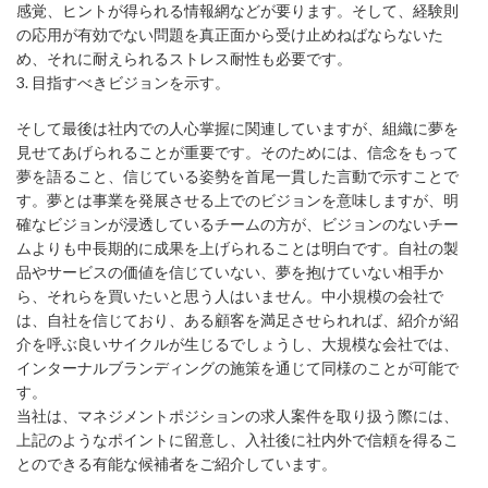
感覚、ヒントが得られる情報網などが要ります。そして、経験則
の応用が有効でない問題を真正面から受け止めねばならないた
め、それに耐えられるストレス耐性も必要です。
3. 目指すべきビジョンを示す。
そして最後は社内での人心掌握に関連していますが、組織に夢を
見せてあげられることが重要です。そのためには、信念をもって
夢を語ること、信じている姿勢を首尾一貫した言動で示すことで
す。夢とは事業を発展させる上でのビジョンを意味しますが、明
確なビジョンが浸透しているチームの方が、ビジョンのないチー
ムよりも中長期的に成果を上げられることは明白です。自社の製
品やサービスの価値を信じていない、夢を抱けていない相手か
ら、それらを買いたいと思う人はいません。中小規模の会社で
は、自社を信じており、ある顧客を満足させられれば、紹介が紹
介を呼ぶ良いサイクルが生じるでしょうし、大規模な会社では、
インターナルブランディングの施策を通じて同様のことが可能で
す。
当社は、マネジメントポジションの求人案件を取り扱う際には、
上記のようなポイントに留意し、入社後に社内外で信頼を得るこ
とのできる有能な候補者をご紹介しています。