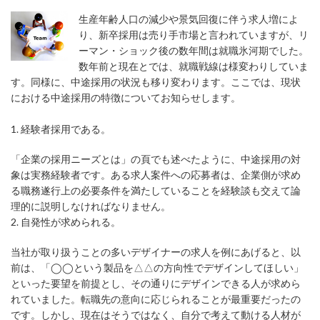
生産年齢人口の減少や景気回復に伴う求人増によ
り、新卒採用は売り手市場と言われていますが、リ
ーマン・ショック後の数年間は就職氷河期でした。
数年前と現在とでは、就職戦線は様変わりしていま
す。同様に、中途採用の状況も移り変わります。ここでは、現状
における中途採用の特徴についてお知らせします。
1. 経験者採用である。
「企業の採用ニーズとは」の頁でも述べたように、中途採用の対
象は実務経験者です。ある求人案件への応募者は、企業側が求め
る職務遂行上の必要条件を満たしていることを経験談も交えて論
理的に説明しなければなりません。
2. 自発性が求められる。
当社が取り扱うことの多いデザイナーの求人を例にあげると、以
前は、「◯◯という製品を△△の方向性でデザインしてほしい」
といった要望を前提とし、その通りにデザインできる人が求めら
れていました。転職先の意向に応じられることが最重要だったの
です。しかし、現在はそうではなく、自分で考えて動ける人材が