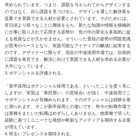
求められています。つまり、課題を与えられてからデザインする
のではなく、自ら課題を見つけ出し、デザインを通じた解決策を
提案でき実践できる人材が必要とされています。そのためには、
常日頃より様々なことに興味をもち、新たな知識や情報を積極的
に仕事に取り入れて応用する姿勢や、世の中の変化を多面的に捉
える視座などが欠かせません。そういった普段の姿勢や問題意識
が思考のベースとなり、実践可能なアイディアの醸成に結実する
のです。デザイナーに限らず、現在の中途採用市場では、自発的
に課題を発見でき、解決に向けて実践できる人材を求める企業が
大半になっています。
3. ポテンシャルを評価される。
「新卒採用はポテンシャル採用である」といったことを度々耳に
しますが、実質は「青田買い」の意味合いが強く、中途採用でこ
そポテンシャルが見極められます。そのポテンシャルは経験を基
に測られます。そこが新卒採用との違いです。昨今の転職市場で
は業種をまたいだ転職はめずらしくありません。他業種で培った
経験に基づくユニークな発想や斬新なアイディアを期待する企業
が増えています。
4. 明るいプレゼンスを期待される。