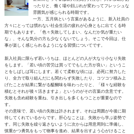
ったりと、働く場や顔ぶれが変わってフレッシュな
雰囲気が感じられる時期です。
一方、五月病という言葉があるように、新入社員の
方々にとっては慣れない社会生活の疲れが心身ともに出てくる時
期でもあります。「色々失敗してしまい、なんだか気が重たい
な」、そんな気分の方も少なくないでしょう。そこで今回は、仕
事が楽しく感じられるようになる習慣についてです。
新入社員に限らず若いうちは、ほとんどの人が大なり小なり失敗
をします。「若い頃の苦労は買ってでもした方が良い」というこ
とをしばしば耳にします。若くて柔軟な頃には、必死に努力した
り、全力で取り組んだにも関わらず失敗したり、コツコツ積み上
げたことが結果に繋がる醍醐味を味わったりと、「様々な経験を
積むとそれが後々活きますよ」というのがその言葉の含意です。
失敗も含め経験を重ね、引き出しを多くもつことが重要なので
す。
その意味で、若い頃の失敗は許されます。それは周囲が今後に期
待してくれているからです。肝心なことは、失敗から学ぶ姿勢で
す。同じ失敗を繰り返さないように次からは用意周到に準備し、
慎重かつ勇気をもって物事を進め、結果を出すよう心がけること