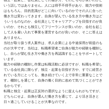
いう話しではありません。人には得手不得手があり、能力や技術
はもちろん、目的意識がどこに向いているのかでその人に合った
働き方は変わってきます。自身が望んでいる生き方や働き方はど
ういうものなのか、会社員としてキャリアアップを目指すのが良
いのか、それとも独立してフリーランスが良いのか、会社を起こ
して人を雇い入れて事業を運営するのが良いのか、そこに答えは
ありません。
当社が取り扱う求人案件は、求人企業による中途採用が前提のも
のが大半です。当社は、転職希望者ご自身が能力や経験を棚卸し
し、自らが望む生き方や働き方を再認識することをサポートして
います。
能力や経験の棚卸し作業は転職活動に必須ですが、転職を希望し
ている会社員に限らず、独立・起業を目指す方や、すでに経営さ
れている方にとっても、働き続けていく上で非常に重要なことで
す。棚卸しを通じて、自身の働く目的に改めて気づくことができ
るからです。
転職と独立・起業は正反対の選択なように捉えられがちですが、
どちらにせよ、自身が選んだ働き方を通じて、より活き活きと
日々過ごしていけることが大事なのです。