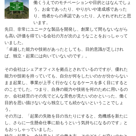
働くうえでのモチベーションや目的とはなんでしょ
う。お金であったり、やりがいや達成感であった
り、他者からの承認であったり、人それぞれだと思
います。
先日、非常にユニークな製品を開発し、創業して間もないながら
も高い評価を得ている会社の方が次のようなことをおっしゃって
いました。
「卓越した能力や技術があったとしても、目的意識が乏しけれ
ば、独立・起業には向いていないのです」。
その会社はシェアオフィスを拠点とされているのですが、優れた
能力や技術を持っていても、自分が何をしたいのかが分からない
まま起業し、事業が上手く行かなくなるケースを多く目にすると
のことでした。つまり、自身の能力や技術を何のために用いるの
か、会社経営のその先でどんな景色が見たいのかといった、働く
目的を思い描けないなら独立しても続かないということでしょ
う。
その方は、「起業の失敗を目の当たりにすると、危機感を新たに
し、さらに一生懸命仕事に励もうという気持ちになるのです」と
もおっしゃっていました。
独立・起業と、会社員としての働き方、そのどちらが良いのかと