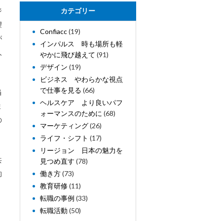
ジ
カテゴリー
望
Confiacc
(19)
が
インパルス 時も場所も軽
人
やかに飛び越えて
(91)
デザイン
(19)
ビジネス やわらかな視点
で仕事を見る
(66)
当
ヘルスケア より良いパフ
ま
ォーマンスのために
(68)
の
マーケティング
(26)
ライフ・シフト
(17)
リージョン 日本の魅力を
共
見つめ直す
(78)
的
働き方
(73)
教育研修
(11)
、
転職の事例
(33)
転職活動
(50)