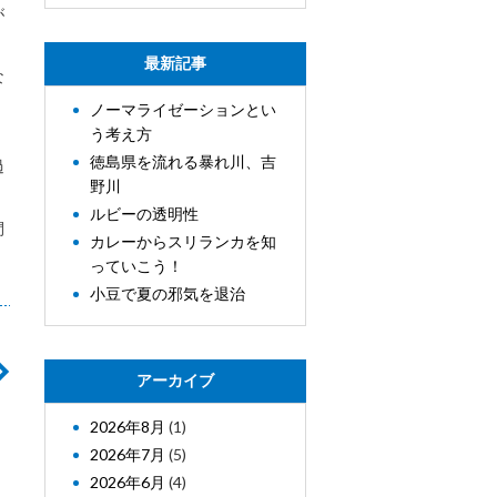
が
、
最新記事
な
ノーマライゼーションとい
う考え方
徳島県を流れる暴れ川、吉
過
野川
ルビーの透明性
間
カレーからスリランカを知
っていこう！
小豆で夏の邪気を退治
アーカイブ
2026年8月
(1)
2026年7月
(5)
2026年6月
(4)