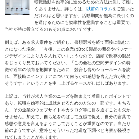
転職活動を効率的に進めるための方法は決して難し
くありません。詳しくは、
以前のコラム
をご覧いた
だければと思いますが、活動期間が無為に長引くの
を避けるためにも効率性を意識することは重要で、
当社が特に役立てるのもその点においてです。
例えば、ある求人案件をご紹介し、書類選考を経て面接に臨むこ
とになった場合、「今後、この企業はBtoC製品の開発やパッケー
ジデザインにより力を入れていくようなので、店頭で既存の製品
をじっくり見ておいてください」「この会社の空間デザインの特
徴や近年の傾向を把握するために、競合も含めショールームを訪
れ、面接時にインテリアについて何らかの感想を言えた方が良さ
そうです」ということを申し上げるケースがしばしばあります。
上記は、当社が求人企業のニーズを踏まえて着目したポイントで
あり、転職を効率的に成就させるための方法の一部です。もちろ
ん、その企業のウェブサイトやカタログ等に目を通すことも欠か
せません。加えて、自ら足をのばして五感で捉え、自分の言葉で
感想や意見を言えるようにしておくことが重要なのです。当たり
前のようですが、意外とそういった地道な下調べと考察が軽視さ
れてしまうことがあります。