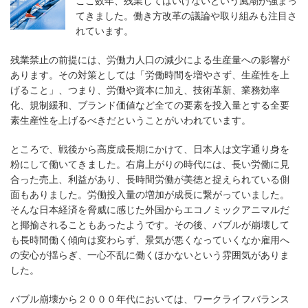
ここ数年、残業してはいけないという風潮が強まっ
てきました。働き方改革の議論や取り組みも注目さ
れています。
残業禁止の前提には、労働力人口の減少による生産量への影響が
あります。その対策としては「労働時間を増やさず、生産性を上
げること」、つまり、労働や資本に加え、技術革新、業務効率
化、規制緩和、ブランド価値など全ての要素を投入量とする全要
素生産性を上げるべきだということがいわれています。
ところで、戦後から高度成長期にかけて、日本人は文字通り身を
粉にして働いてきました。右肩上がりの時代には、長い労働に見
合った売上、利益があり、長時間労働が美徳と捉えられている側
面もありました。労働投入量の増加が成長に繋がっていました。
そんな日本経済を脅威に感じた外国からエコノミックアニマルだ
と揶揄されることもあったようです。その後、バブルが崩壊して
も長時間働く傾向は変わらず、景気が悪くなっていくなか雇用へ
の安心が揺らぎ、一心不乱に働くほかないという雰囲気がありま
した。
バブル崩壊から２０００年代においては、ワークライフバランス