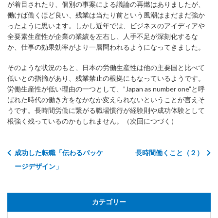
が着目されたり、個別の事案による議論の再燃はありましたが、
働けば働くほど良い、残業は当たり前という風潮はまだまだ強か
ったように思います。しかし近年では、ビジネスのアイディアや
全要素生産性が企業の業績を左右し、人手不足が深刻化するな
か、仕事の効果効率がより一層問われるようになってきました。
そのような状況のもと、日本の労働生産性は他の主要国と比べて
低いとの指摘があり、残業禁止の根拠にもなっているようです。
労働生産性が低い理由の一つとして、”Japan as number one”と呼
ばれた時代の働き方をなかなか変えられないということが言えそ
うです。長時間労働に繋がる職場慣行が経験則や成功体験として
根強く残っているのかもしれません。（次回につづく）
成功した転職「伝わるパッケ
長時間働くこと（２）
ージデザイン」
カテゴリー