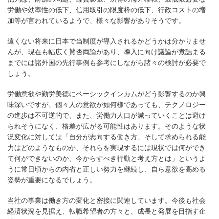
労働や効率性の低下、信用取引の限度枠の低下、行政コストの増
加等が言われているようで、様々な影響がありそうです。
遠くない将来に日本で当制度が導入されるかどうかは分かりませ
んが、現在も幅広く賛否両論があり、導入に向け議論が煮詰まる
までには諸外国の先行事例も参考にしながら諸々の検討が必要で
しょう。
労働意欲や勤労美徳にベーシックインカムがどう影響するのか興
味深いですが、個々人の意欲が如何様であっても、テクノロジー
の進歩は不可逆的で、また、労働力人口が減っていくことは避け
られそうになく、格差が広がる可能性はあります。そのような状
況変化に対しては「自分が志向する働き方、そして求められる能
力はどのようなものか、それらを実現するには現状では何ができ
て何ができないのか、今からすべき行動と考え方とは」というよ
うに常日頃からの内省と正しい努力を継続し、自ら意欲を高める
姿勢が重要になるでしょう。
当社の事業は働き方の変化と密接に関連しています。今後も社会
経済状況を見据え、転職希望者の方々と、成長と発展を目指す企