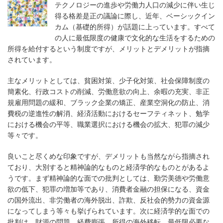
テクノロジーの進歩や労働力人口の減少に伴い生じ
得る格差是正の議論に際し、近年、ベーシックイン
カム（基礎的所得）が話題に上っています。すべて
の人に最低限度の健康で文化的な生活をするための
所得を給付するという制度ですが、メリットとデメリットが指摘
されています。
主なメリットとしては、貧困対策、少子化対策、社会保障制度の
簡素化、行政コストの削減、労働意欲の向上、余暇の充実、非正
規雇用問題の緩和、ブラック企業の矯正、産業空洞化の防止、消
費税の逆進性の解消、経済活動におけるセーフティネット、勉学
における機会の平等、職業選択における機会の拡大、犯罪の減少
等々です。
良いこと尽くめな印象ですが、デメリットも当然ながら指摘され
ており、大別すると精神論的なものと経済学的なものとがあるよ
うです。まず精神論的な面での批判としては、勤労美徳や労働意
欲の低下、犯罪の増加等であり、消費者金融の担保になる、資金
の国外流出、非労働者の海外脱出、詐欺、反社会的勢力の資金源
になってしまう等々も挙げられています。次に経済学的な面での
批判は、財源の問題、経費膨張、所得の海外移転、最低限必要な