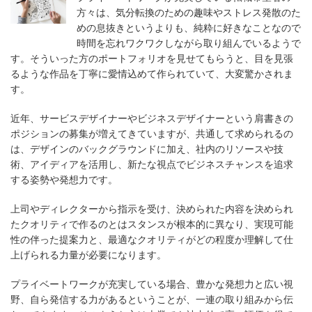
方々は、気分転換のための趣味やストレス発散のた
めの息抜きというよりも、純粋に好きなことなので
時間を忘れワクワクしながら取り組んでいるようで
す。そういった方のポートフォリオを見せてもらうと、目を見張
るような作品を丁寧に愛情込めて作られていて、大変驚かされま
す。
近年、サービスデザイナーやビジネスデザイナーという肩書きの
ポジションの募集が増えてきていますが、共通して求められるの
は、デザインのバックグラウンドに加え、社内のリソースや技
術、アイディアを活用し、新たな視点でビジネスチャンスを追求
する姿勢や発想力です。
上司やディレクターから指示を受け、決められた内容を決められ
たクオリティで作るのとはスタンスが根本的に異なり、実現可能
性の伴った提案力と、最適なクオリティがどの程度か理解して仕
上げられる力量が必要になります。
プライベートワークが充実している場合、豊かな発想力と広い視
野、自ら発信する力があるということが、一連の取り組みから伝