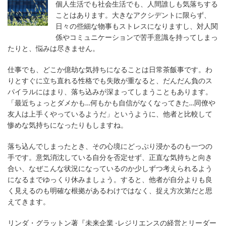
個人生活でも社会生活でも、人間誰しも気落ちする
ことはあります。大きなアクシデントに限らず、
日々の些細な物事もストレスになりますし、対人関
係やコミュニケーションで苦手意識を持ってしまっ
たりと、悩みは尽きません。
仕事でも、どこか億劫な気持ちになることは日常茶飯事です。わ
りとすぐに立ち直れる性格でも失敗が重なると、だんだん負のス
パイラルにはまり、落ち込みが深まってしまうこともあります。
「最近ちょっとダメかも…何もかも自信がなくなってきた…同僚や
友人は上手くやっているようだ」というように、他者と比較して
惨めな気持ちになったりもしますね。
落ち込んでしまったとき、その心境にどっぷり浸かるのも一つの
手です。意気消沈している自分を否定せず、正直な気持ちと向き
合い、なぜこんな状況になっているのか少しずつ考えられるよう
になるまでゆっくり休みましょう。すると、他者が自分よりも良
く見えるのも明確な根拠があるわけではなく、捉え方次第だと思
えてきます。
リンダ・グラットン著『未来企業 -レジリエンスの経営とリーダー