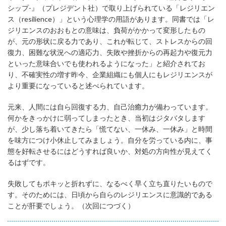
シップ-』（プレジデント社）で取り上げられている「レジリエン
ス（resilience）」という心理学の用語があります。同書では「レ
ジリエンスのおおもとの意味は、負荷がかかって変形したもの
が、元の形状に戻る力であり、これが転じて、ストレスからの回
復力、困難な状況への適応力、失敗や挫折からの再起力や復元力
といった意味合いでも使われるようになった」と紹介されてお
り、不確実性の増す昨今、企業組織にも個人にもレジリエンスが
より重要になっていると述べられています。
元来、人間には自ら回復する力、自己治癒力が備わっています。
何かをきっかけに弱ってしまったとき、当初はジタバタします
が、少し落ち着いてきたら「慌てない、一休み、一休み」と時間
を味方につけ小休止してみましょう。自分を労っている内に、事
態を好転させるにはどうすれば良いか、対処の方向性が見えてく
るはずです。
失敗してもポキッと折れずに、なるべく早く立ち直りたいもので
す。そのためには、日頃から自らのレジリエンスに意識的である
ことが肝要でしょう。（次回につづく）