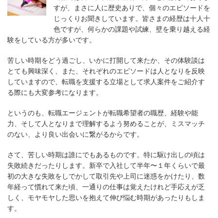
すが、まさに人に歴史ありで、個々のエピソードを
じっくりお聞きしています。皆さまの経歴は十人十
色ですが、何らかの課題や試練、壁を乗り越える経
験をしている方が多いです。
苦しい時期をどう過ごし、いかに打開して来たか、その体験談は
とても興味深く、また、それぞれのエピソードは人となりを反映
していますので、転職を支援する立場として求人案件をご紹介す
る際にも大変参考になります。
というのも、転職エージェントが転職希望者の職歴、経験や能
力、そして人となりまで理解するよう努めることが、ミスマッチ
のない、より良い出会いに繋がるからです。
さて、苦しい時期は誰にでもあるものです。特に駆け出しの頃は
失敗続きだったりします。新卒で入社して半年〜１年くらいで最
初の大きな失敗をしでかして取引先や上司に迷惑をかけたり、数
年経って慣れて来た頃、一通りの仕事は覚えたけれど手応えが乏
しく、モヤモヤした思いを抱えて伸び悩む時期があったりもしま
す。