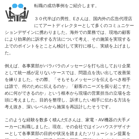
転職の成功事例をご紹介します。
３０代半ばの男性、Eさんは、国内外の広告代理店
にてアートディレクターとして多くのコミュニケー
ションデザインに携わりました。海外での業務では、現地の顧客
により効果的に訴求する方法について考え、その施策を実現する
上でのポイントをとことん検討して実行に移し、実績を上げまし
た。
例えば、各事業部がバラバラのメッセージを打ち出しており企業
として統一感が足りないケースでは、問題点を洗い出して改善策
を練りました。その際、「そもそもメッセージを伝えるべき相手
は誰で、何のために伝えるのか」「顧客のニーズを掘り起こすた
めに何ができるのか」という根本から現場の営業担当の立場を念
頭に考えました。目的を整理し、訴求したい相手に伝わる方法を
考え抜き、深いレベルから施策を再設計したそうです。
このような経験を数多く積んだEさんは、家電・AV機器の大手メ
ーカーに転職しました。現在、その会社ではインハウスデザイナ
ーとして各事業部の目的や状況を踏まえたソリューション提案を