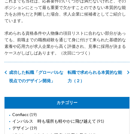
これまでも当社は、応募要件のいくつかは満たないけれど、その
ポジションにとって最も重要で欠かすことのできない本質的な能
力をお持ちだと判断した場合、求人企業に候補者としてご紹介し
ています。
求められる資格条件や人物像の項目リストに合わない部分があっ
ても、前職までの職務経験を通じて身に付けて来られた基礎的な
素養や応用力が求人企業から高く評価され、見事に採用が決まる
ケースがしばしばあります。（次回につづく）
成功した転職「グローバルな
転職で求められる本質的な能
視点でのデザイン開発」
力（２）
カテゴリー
Confiacc
(19)
インパルス 時も場所も軽やかに飛び越えて
(91)
デザイン
(19)