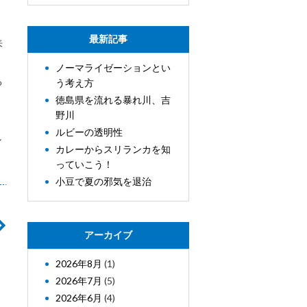
最新記事
来
、
ノーマライゼーションとい
る
う考え方
徳島県を流れる暴れ川、吉
野川
ルビーの透明性
し
カレーからスリランカを知
っていこう！
小豆で夏の邪気を退治
アーカイブ
2026年8月
(1)
2026年7月
(5)
2026年6月
(4)