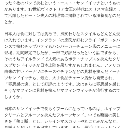
った２枚のパンで挟むというトースト・サンドイッチというもの
があります。19世紀ヴィクトリア女王の時代にカリスマ主婦とし
て活躍したビートン夫人の料理書に掲載されている滋養食なのだ
とか。
日本人は食に対しては貪欲で、風変わりなスタイルもどんどん受
け入れています。イングランドの庶民が好むフライドポテトをバ
ンズで挟むチップバティもハンバーガーチェーン店のメニューに
登場。期間限定でしたが、一部で好評だったという話ですから、
そのうちアイルランドで人気のあるポテトチップスを挟んだクリ
スプサンドイッチが日本上陸を果たすかもしれません。アメリカ
由来の甘いドーナツにチーズやチキンなどの具材を挟んだドーナ
ツサンドイッチも、最近、大手食品チェーン店から発売され、
「罪悪感の塊」として好評のようです。次はさらに罪悪感を感じ
そうなマフィンに具材を挟んだマフィンウィッチが流行するので
しょうか。
日本のサンドイッチで長らくブームになっているのは、ホイップ
クリームとフルーツを挟んだフルーツサンド。中でも断面の美し
さを「萌え断」とし、シャインマスカットや丸ごとみかんなど、
見栄えとおいしさを追求しています。また、最近はホットサンド