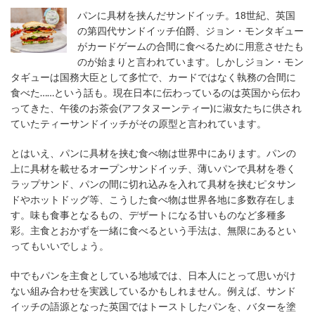
パンに具材を挟んだサンドイッチ。18世紀、英国
の第四代サンドイッチ伯爵、ジョン・モンタギュー
がカードゲームの合間に食べるために用意させたも
のが始まりと言われています。しかしジョン・モン
タギューは国務大臣として多忙で、カードではなく執務の合間に
食べた……という話も。現在日本に伝わっているのは英国から伝わ
ってきた、午後のお茶会(アフタヌーンティー)に淑女たちに供され
ていたティーサンドイッチがその原型と言われています。
とはいえ、パンに具材を挟む食べ物は世界中にあります。パンの
上に具材を載せるオープンサンドイッチ、薄いパンで具材を巻く
ラップサンド、パンの間に切れ込みを入れて具材を挟むピタサン
ドやホットドッグ等、こうした食べ物は世界各地に多数存在しま
す。味も食事となるもの、デザートになる甘いものなど多種多
彩。主食とおかずを一緒に食べるという手法は、無限にあるとい
ってもいいでしょう。
中でもパンを主食としている地域では、日本人にとって思いがけ
ない組み合わせを実践しているかもしれません。例えば、サンド
イッチの語源となった英国ではトーストしたパンを、バターを塗