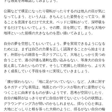
トな感覚を再確認してみましょう。
公園などで裸足になったり寝転がったりするのは他人の目が気に
なってしまう、という人は、きちんとした姿勢をとって立つ、座
ることを意識するだけで大丈夫。ベッドに寝転がって、深呼吸を
するだけでもいいでしょう。その際、目を閉じて、豊かな大地や
地球といった規模の大きなものを思い描いてみましょう。
自分の夢を空想してもいいでしょう。夢を実現できるようになる
ためには、まずは自己の力量を正しく認識することから始まりま
す。外部からの雑音を一旦クリアにして、大地としっかり見つめ
合うことで、過小評価も過剰な思い込みもない、等身大の自分を
捉え直してみたいものです。そうして把握した現状から、より大
きく成長していく手段を徐々に実現していきましょう。
「腰が据わらない」「地に足がついていない」など、人体に対す
るネガティブな表現は、地面とのバランスが取れずに姿勢がぐら
つくことに由来するものが多いようです。思考が空回りしたり、
自分の輪郭がはっきりせずに自信が持てないという心の状態は、
グラウンディング力が弱いのかもしれません。揺らぐ心と体は、
大地にどっしりと根を張った大樹のように、揺るがない自分の輪