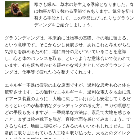
寒さも緩み、草木の芽生える季節となりました。春
は物事が切り替わる季節でもあります。気分を切り
替える手段として、この季節にぴったりなグラウン
ディングをご紹介しましょう。
グラウンディングは、本来的には物事の基礎、その地に留まる、
という意味です。そこから少し発展させ、あれこれと考えがちな
気持ちを鎮めるために、地に自分の足がついていることを意識
し、心と体のバランスを取る、というような意味合いで使われて
います。心を落ち着かせる緩やかな考え方としてのグラウンディ
ングは、仕事等で疲れた心を整えてくれます。
エネルギー不足は疲労の主な原因ですが、過剰な思考も心と体を
疲弊させます。この過剰なエネルギーを、過剰な電力を地面に流
すアース装置のように、大地に流していけば心も安定してくるだ
ろうというのが基本的なグランディングの考え方。ヨガや瞑想な
どの手段もありますが、一番簡単な方法は、素足で大地を感じる
こと。まずは靴や靴下を脱ぎ、直接地面を感じてみましょう。で
きるならば、地面に寝転がってみるのもいいかもしれません。日
常的に取り囲まれている人工物を取り払った、大地とのダイレク