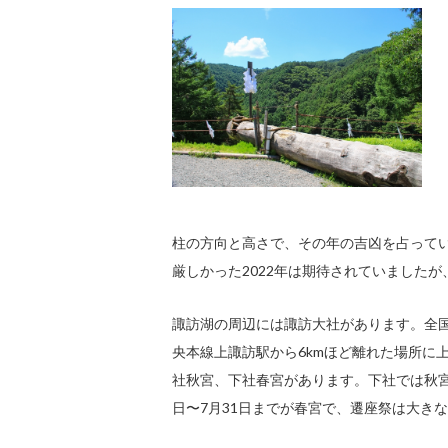
柱の方向と高さで、その年の吉凶を占って
厳しかった2022年は期待されていました
諏訪湖の周辺には諏訪大社があります。全国
央本線上諏訪駅から6kmほど離れた場所に
社秋宮、下社春宮があります。下社では秋宮
日〜7月31日までが春宮で、遷座祭は大き