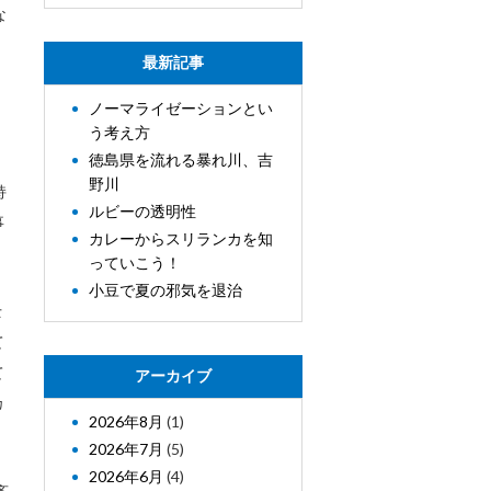
な
最新記事
ノーマライゼーションとい
う考え方
徳島県を流れる暴れ川、吉
野川
持
ルビーの透明性
事
カレーからスリランカを知
っていこう！
小豆で夏の邪気を退治
士
て
て
アーカイブ
カ
2026年8月
(1)
2026年7月
(5)
2026年6月
(4)