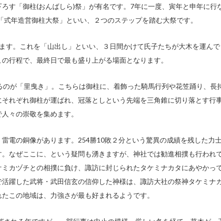
ろす「御柱(おんばしら)祭」が有名です。7年に一度、寅年と申年に行
は「式年造営御柱大祭」といい、２つのステップを踏む大祭です。
れます。これを「山出し」といい、３日間かけて氏子たちが大木を運んで
この行程で、最終日で最も盛り上がる場面となります。
るのが「里曳き」。こちらは御柱に、着飾った騎馬行列や花笠踊り、長
にそれぞれ御柱が運ばれ、冠落としという先端を三角錐に切り落とす行
で人々の崇敬を集めます。
雷電の銅像があります。254勝10敗２分という驚異の成績を残した力
す。なぜここに、という疑問も湧きますが、神社では勧進相撲も行われ
ケミカヅチとの相撲に負け、諏訪に封じられたタケミナカタにあやかっ
で活躍した武将・武田信玄の信仰した神様は、諏訪大社の祭神タケミナ
れたこの地域は、力強さが最も好まれるようです。