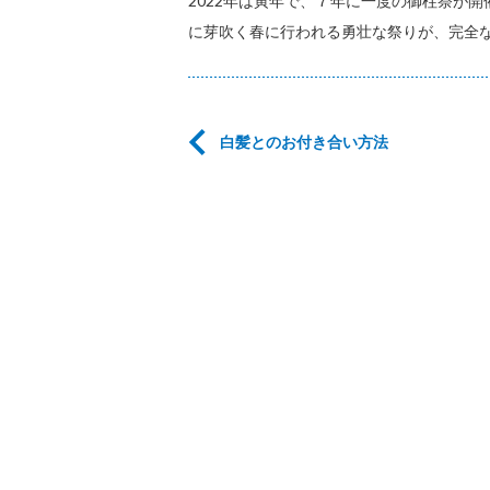
2022年は寅年で、７年に一度の御柱祭が
に芽吹く春に行われる勇壮な祭りが、完全
白髪とのお付き合い方法