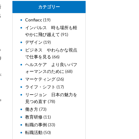
断
カテゴリー
名
Confiacc
(19)
インパルス 時も場所も軽
やかに飛び越えて
(91)
デザイン
(19)
っ
ビジネス やわらかな視点
で仕事を見る
(66)
御
ヘルスケア より良いパフ
ォーマンスのために
(68)
が
マーケティング
(26)
ライフ・シフト
(17)
リージョン 日本の魅力を
中
見つめ直す
(78)
働き方
(73)
教育研修
(11)
転職の事例
(33)
転職活動
(50)