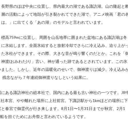
長野県のほぼ中央に位置し、県内最大の湖である諏訪湖。山の隆起と
層の活動によって地殻が引き裂かれてできた湖で、アニメ映画「君の
は。」に出てくる「あの湖」のモデルと言われています。
標高759mに位置し、周囲を山岳地帯に囲まれた盆地にある諏訪湖は冬
に氷結します。全面氷結すると放射冷却でさらに冷え込み、迫り上が
た氷柱ができます。その際、大きな音が鳴り響くのだとか。これを「
神渡(おみわた)り」言い、神が通った跡であるとされています。この氷
いました。しかし、近年の温暖化のせいで、御神渡りは減少。冷え込み
が、残念ながら７年連続御神渡りなしという結果に。
にある諏訪神社の総本社で、国内にある最も古い神社の一つです。JR
上社本宮、やや離れた場所に上社前宮。下諏訪駅から1kmほどの場所に下
と春宮で御霊代が行き来します。8月1日〜1月31日までが秋宮、2月1
な船を担ぐためにお舟祭と言われているようです。