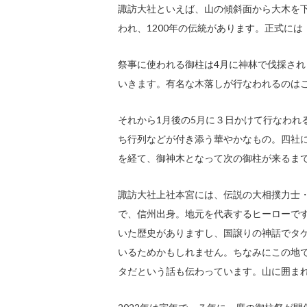
諏訪大社といえば、山の傾斜面から大木を下
われ、1200年の伝統があります。正式に
祭事に使われる御柱は4月に神林で伐採さ
いきます。有名な木落しが行なわれるのは
それから1月後の5月に３日かけて行なわれ
ち行列などが付き添う華やかなもの。四社
を経て、御神木となって次の御柱が来るま
諏訪大社上社本宮には、伝説の大相撲力士・
で、信州出身。地元を代表するヒーローで
いた歴史がありますし、国譲りの神話でタ
いるためかもしれません。ちなみにこの地
タだという話も伝わっています。山に囲ま