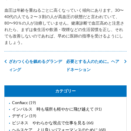
血圧は年齢を重ねるごとに高くなっていく傾向にあります。30〜
40代の人でも２〜３割の人が高血圧の状態だと言われていて、
80〜90％の人が治療していません。健康診断で血圧高めと注意さ
れたら、まずは食生活や飲酒・喫煙などの生活習慣を正し、それ
でも改善しないのであれば、早めに医師の指導を受けるようにし
ましょう。
ざわつく心を鎮めるグランデ
必要とする人のために。ヘア
ィング
ドネーション
カテゴリー
Confiacc
(19)
インパルス 時も場所も軽やかに飛び越えて
(91)
デザイン
(19)
ビジネス やわらかな視点で仕事を見る
(66)
ヘルスケア より良いパフォーマンスのために
(68)