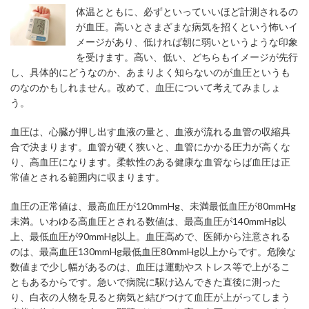
体温とともに、必ずといっていいほど計測されるの
が血圧。高いとさまざまな病気を招くという怖いイ
メージがあり、低ければ朝に弱いというような印象
を受けます。高い、低い、どちらもイメージが先行
し、具体的にどうなのか、あまりよく知らないのが血圧というも
のなのかもしれません。改めて、血圧について考えてみましょ
う。
血圧は、心臓が押し出す血液の量と、血液が流れる血管の収縮具
合で決まります。血管が硬く狭いと、血管にかかる圧力が高くな
り、高血圧になります。柔軟性のある健康な血管ならば血圧は正
常値とされる範囲内に収まります。
血圧の正常値は、最高血圧が120mmHg、未満最低血圧が80mmHg
未満。いわゆる高血圧とされる数値は、最高血圧が140mmHg以
上、最低血圧が90mmHg以上。血圧高めで、医師から注意される
のは、最高血圧130mmHg最低血圧80mmHg以上からです。危険な
数値まで少し幅があるのは、血圧は運動やストレス等で上がるこ
ともあるからです。急いで病院に駆け込んできた直後に測った
り、白衣の人物を見ると病気と結びつけて血圧が上がってしまう