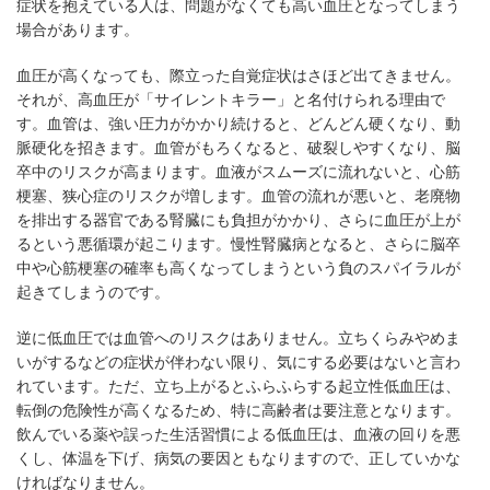
症状を抱えている人は、問題がなくても高い血圧となってしまう
場合があります。
血圧が高くなっても、際立った自覚症状はさほど出てきません。
それが、高血圧が「サイレントキラー」と名付けられる理由で
す。血管は、強い圧力がかかり続けると、どんどん硬くなり、動
脈硬化を招きます。血管がもろくなると、破裂しやすくなり、脳
卒中のリスクが高まります。血液がスムーズに流れないと、心筋
梗塞、狭心症のリスクが増します。血管の流れが悪いと、老廃物
を排出する器官である腎臓にも負担がかかり、さらに血圧が上が
るという悪循環が起こります。慢性腎臓病となると、さらに脳卒
中や心筋梗塞の確率も高くなってしまうという負のスパイラルが
起きてしまうのです。
逆に低血圧では血管へのリスクはありません。立ちくらみやめま
いがするなどの症状が伴わない限り、気にする必要はないと言わ
れています。ただ、立ち上がるとふらふらする起立性低血圧は、
転倒の危険性が高くなるため、特に高齢者は要注意となります。
飲んでいる薬や誤った生活習慣による低血圧は、血液の回りを悪
くし、体温を下げ、病気の要因ともなりますので、正していかな
ければなりません。