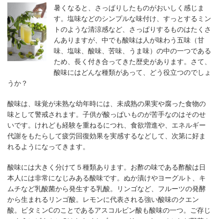
暑くなると、さっぱりしたものがおいしく感じま
す。塩味などのシンプルな味付け、すっとするミン
トのような清涼感など、さっぱりするものはたくさ
んありますが、中でも酸味は人が味わう五味（甘
味、塩味、酸味、苦味、うま味）の中の一つである
ため、長く付き合ってきた歴史があります。さて、
酸味にはどんな種類があって、どう役立つのでしょ
うか？
酸味は、味覚が未熟な幼年時には、未成熟の果実や腐った食物の
味として警戒されます。子供が酸っぱいものが苦手なのはそのせ
いです。けれども経験を重ねるにつれ、食欲増進や、エネルギー
代謝をもたらして疲労回復効果を実感するなどして、次第に好ま
れるようになってきます。
酸味には大きく分けて５種類あります。お酢の味である酢酸は日
本人には非常になじみある酸味です。ぬか漬けやヨーグルト、キ
ムチなど乳酸菌から発生する乳酸。リンゴなど、フルーツの発酵
から生まれるリンゴ酸。レモンに代表される強い酸味のクエン
酸。ビタミンCのことであるアスコルビン酸も酸味の一つ。ご存じ