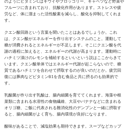
のようにビタミンCはキウイやブロッコリー、キャベツなど野菜や
フルーツに含まれており、抗酸化作用があります。ストレスや疲
労など、体に溜まった活性酸素を減らし、酸化を抑制してくれま
す。
クエン酸回路という言葉を聞いたことはあるでしょうか。これ
は、クエン酸がエネルギーを作り出すシステムのこと。運動して
糖が消費されるとエネルギーが不足します。そこにクエン酸を代
謝の過程に加えると、エネルギーの代謝が高まります。運動時に
ハチミツ漬けのレモンを補給するといいという説はここからきて
います。クエン酸単体ではエネルギー代謝が起こらないので、糖
質であるハチミツを合わせて摂取するのが良いのだとか。疲労回
復には豚肉などビタミンB1を含む食品と共に摂るのも効果的で
す。
乳酸菌が作り出す乳酸は、腸内細菌を育ててくれます。海藻や根
菜類に含まれる水溶性の食物繊維、大豆やバナナなどに含まれる
オリゴ糖、ご飯に代表される難消化性のデンプンと一緒に摂取す
ると、腸内細菌がよく育ち、腸内環境が良好になります。
酸味があることで、減塩効果も期待できます。スープなどカップ