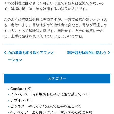
１杯の料理に酢小さじ１杯という量でも酸味は認識できないの
で、減塩の隠し味に酢を利用するのは良い方法です。
このように酸味は健康に有益ですが、一方で酸味が嫌いという人
も一定数います。胃酸過多や逆流性食道炎など、胃酸が逆流しや
すい人にとって酸味は大敵です。無理せず、自分の体質に合わ
せ、上手に酸味を取り入れていけるといいですね。
心の障壁を取り除くアファメ
制汗剤を効果的に使おう
ーション
カテゴリー
Confiacc
(19)
インパルス 時も場所も軽やかに飛び越えて
(91)
デザイン
(19)
ビジネス やわらかな視点で仕事を見る
(66)
ヘルスケア より良いパフォーマンスのために
(68)