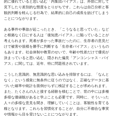
的に優れていると思い込む「内集団バイアス」は、外部に対して
見下したり差別的な態度をとりがちです。これらは自己分析と客
観的判断を軽んじる行為で、結果的に自己の成長を妨げてしまう
ことにつながります。
ある事件や事故が起こったとき、「こうなると思っていた」など
と根拠なく口にする人は「後知恵バイアス」に陥っていることが
考えられます。死者が多かった事故だったのに、生存者の意見だ
けで被害や規模を勝手に判断する「生存者バイアス」というもの
もあります。社会体制や教育のせいで、年齢や性差だけで優劣が
決まっていると思い込む、隠された偏見「アンコンシャス・バイ
アス」に関しては、近年、特に問題視されています。
こうした意識的、無意識的な思い込みを排除するには、「なんと
なく」という感覚に無条件に従うのではなく、正確なデータに基
づいた確率や統計を面倒がらずに検証することが求められます。
また、たくさんの人と接する経験を積むことで、世の中には多種
多様な価値観があると学ぶことも必要です。同時に、そういった
人々の多様な意見を聞き、理解していくことは、客観性を育てる
糧となります。これらを習慣化することが、自分に不都合な事実
や情報から目を背けないことにつながります。