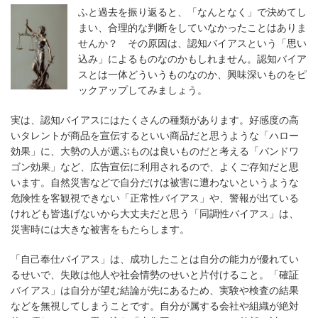
ふと過去を振り返ると、「なんとなく」で決めてし
まい、合理的な判断をしていなかったことはありま
せんか？ その原因は、認知バイアスという「思い
込み」によるものなのかもしれません。認知バイア
スとは一体どういうものなのか、興味深いものをピ
ックアップしてみましょう。
実は、認知バイアスにはたくさんの種類があります。好感度の高
いタレントが商品を宣伝するといい商品だと思うような「ハロー
効果」に、大勢の人が選ぶものは良いものだと考える「バンドワ
ゴン効果」など、広告宣伝に利用されるので、よくご存知だと思
います。自然災害などで自分だけは被害に遭わないというような
危険性を客観視できない「正常性バイアス」や、警報が出ている
けれども皆逃げないから大丈夫だと思う「同調性バイアス」は、
災害時には大きな被害をもたらします。
「自己奉仕バイアス」は、成功したことは自分の能力が優れてい
るせいで、失敗は他人や社会情勢のせいと片付けること。「確証
バイアス」は自分が望む結論が先にあるため、実験や検査の結果
などを無視してしまうことです。自分が属する会社や組織が絶対