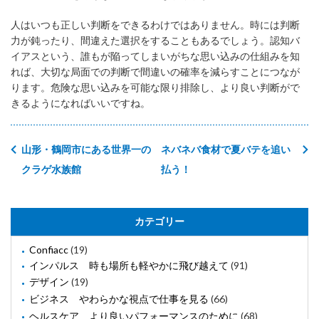
人はいつも正しい判断をできるわけではありません。時には判断
力が鈍ったり、間違えた選択をすることもあるでしょう。認知バ
イアスという、誰もが陥ってしまいがちな思い込みの仕組みを知
れば、大切な局面での判断で間違いの確率を減らすことにつなが
ります。危険な思い込みを可能な限り排除し、より良い判断がで
きるようになればいいですね。
山形・鶴岡市にある世界一の
ネバネバ食材で夏バテを追い
クラゲ水族館
払う！
カテゴリー
Confiacc
(19)
インパルス 時も場所も軽やかに飛び越えて
(91)
デザイン
(19)
ビジネス やわらかな視点で仕事を見る
(66)
ヘルスケア より良いパフォーマンスのために
(68)