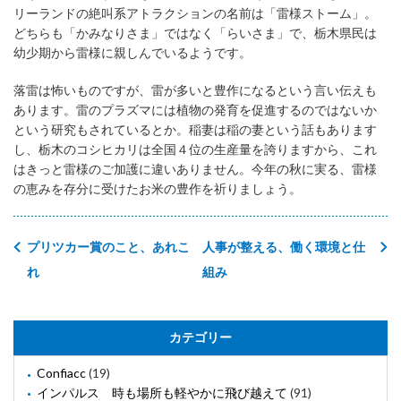
リーランドの絶叫系アトラクションの名前は「雷様ストーム」。
どちらも「かみなりさま」ではなく「らいさま」で、栃木県民は
幼少期から雷様に親しんでいるようです。
落雷は怖いものですが、雷が多いと豊作になるという言い伝えも
あります。雷のプラズマには植物の発育を促進するのではないか
という研究もされているとか。稲妻は稲の妻という話もあります
し、栃木のコシヒカリは全国４位の生産量を誇りますから、これ
はきっと雷様のご加護に違いありません。今年の秋に実る、雷様
の恵みを存分に受けたお米の豊作を祈りましょう。
プリツカー賞のこと、あれこ
人事が整える、働く環境と仕
れ
組み
カテゴリー
Confiacc
(19)
インパルス 時も場所も軽やかに飛び越えて
(91)