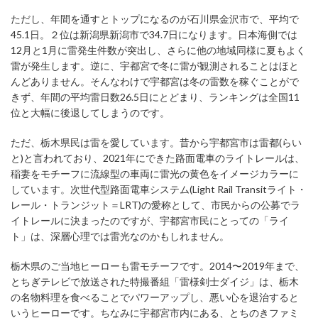
ただし、年間を通すとトップになるのが石川県金沢市で、平均で
45.1日。２位は新潟県新潟市で34.7日になります。日本海側では
12月と1月に雷発生件数が突出し、さらに他の地域同様に夏もよく
雷が発生します。逆に、宇都宮で冬に雷が観測されることはほと
んどありません。そんなわけで宇都宮は冬の雷数を稼ぐことがで
きず、年間の平均雷日数26.5日にとどまり、ランキングは全国11
位と大幅に後退してしまうのです。
ただ、栃木県民は雷を愛しています。昔から宇都宮市は雷都(らい
と)と言われており、2021年にできた路面電車のライトレールは、
稲妻をモチーフに流線型の車両に雷光の黄色をイメージカラーに
しています。次世代型路面電車システム(Light Rail Transitライト・
レール・トランジット＝LRT)の愛称として、市民からの公募でラ
イトレールに決まったのですが、宇都宮市民にとっての「ライ
ト」は、深層心理では雷光なのかもしれません。
栃木県のご当地ヒーローも雷モチーフです。2014〜2019年まで、
とちぎテレビで放送された特撮番組「雷様剣士ダイジ」は、栃木
の名物料理を食べることでパワーアップし、悪い心を退治すると
いうヒーローです。ちなみに宇都宮市内にある、とちのきファミ