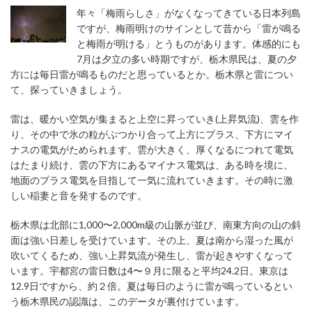
年々「梅雨らしさ」がなくなってきている日本列島
ですが、梅雨明けのサインとして昔から「雷が鳴る
と梅雨が明ける」とうものがあります。体感的にも
7月は夕立の多い時期ですが、栃木県民は、夏の夕
方には毎日雷が鳴るものだと思っているとか。栃木県と雷につい
て、探っていきましょう。
雷は、暖かい空気が集まると上空に昇っていき(上昇気流)、雲を作
り、その中で氷の粒がぶつかり合って上方にプラス、下方にマイ
ナスの電気がためられます。雲が大きく、厚くなるにつれて電気
はたまり続け、雲の下方にあるマイナス電気は、ある時を境に、
地面のプラス電気を目指して一気に流れていきます。その時に激
しい稲妻と音を発するのです。
栃木県は北部に1,000〜2,000m級の山脈が並び、南東方向の山の斜
面は強い日差しを受けています。その上、夏は南から湿った風が
吹いてくるため、強い上昇気流が発生し、雷が起きやすくなって
います。宇都宮の雷日数は4〜９月に限ると平均24.2日。東京は
12.9日ですから、約２倍。夏は毎日のように雷が鳴っているとい
う栃木県民の認識は、このデータが裏付けています。