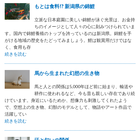
もとは食料!? 新潟県の錦鯉
立派な日本庭園に美しい錦鯉が泳ぐ光景は、お金持
ちのイメージとして人々の心に刻みつけられていま
す。国内で錦鯉養殖のトップを誇っているのは新潟県。錦鯉を手
がける地域の歴史をたどってみましょう。鯉は観賞用だけではな
く、食用も存
続きを読む
馬から生まれた幻想の生き物
馬と人との関係は5,000年ほど前に始まり、輸送や
耕作に使われるなど、今も昔も親しい存在であり続
けています。身近にいるためか、想像力も刺激してくれたよう
で、空想上の生き物、幻獣のモデルとして、物語やアート作品で
活躍してい
続きを読む
汗と匂いの関係