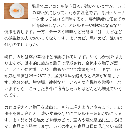
酷暑でエアコンを使う日々が続いていますが、カビ
の匂いが混じっていたら要注意です。専用クリーナ
ーを使って自力で掃除するか、専門業者に任せてカ
ビを除去しないと、アレルギーや肺炎になるなど、
健康を害します。一方、チーズや味噌など発酵食品は、カビなど
の微生物の力でおいしくなります。よいカビ、悪いカビ、違いは
何なのでしょうか。
現在、カビは80,000種ほど確認されています。いくらか例外はあ
りますが、基本的に菌糸と胞子で形成され、空気中を胞子が漂
い、どこかに付着した後、菌糸が伸びて増殖を開始します。カビ
が好む温度は25〜28℃で、湿度80％を超えると増殖が加速しま
す。水分の他、埃や垢、建材など、いろんな有機物を栄養として
いますから、こうした条件に適当したカビはどんどん増えていく
のです。
カビは増えると胞子を放出し、さらに増えようと企みます。この
胞子を吸い込むと、咳や皮膚炎などのアレルギー反応が起こりま
す。よく見かける黒カビや赤カビは、室内や電化製品に生じるほ
か、食品にも発生します。カビの生えた食品は目に見えている部