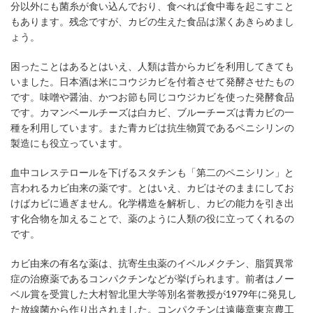
分以外にも菌糸が食い込んでおり、食べれば食中毒を起こすこと
もあります。残念ですが、カビの生えた食品は潔くあきらめまし
ょう。
困ったことはあるとはいえ、人類は昔からカビを利用してきても
いました。日本酒は米にコウジカビを付着させて発酵させたもの
です。味噌や醤油、かつお節も同じコウジカビを使った発酵食品
です。カマンベールチーズは白カビ、ブルーチーズは青カビの一
種を利用しています。また青カビは抗生物質であるペニシリンの
製造にも役立っています。
血中コレステロールを下げるスタチンも「第二のペニシリン」と
言われるカビ由来の薬です。とはいえ、カビはそのままにしてお
けばカビに過ぎません。化学構造を解析し、カビの能力を引き出
す化合物を加えることで、薬のように人類の役に立ってくれるの
です。
カビ由来の有名な薬は、抗寄生虫薬のイベルメクチン、脂質異常
症の治療薬であるコンパクチンなどが挙げられます。前者はノー
ベル賞を受賞した大村智北里大学等別名誉教授が1979年に発見し
た放線菌から作り出されました。コンパクチンは遠藤章東京農工