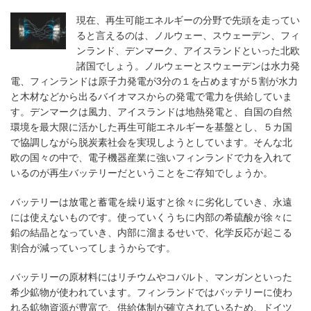
現在、再生可能エネルギーの分野で先頭を走ってい
ると言えるのは、ノルウェー、スウェーデン、フィ
ンランド、デンマーク、アイスランドといった北欧
諸国でしょう。ノルウェーとスウェーデンは水力発
電、フィンランドは原子力発電が3分の１を占めますが５割が水力
と木材などから出るバイオマスからの発電で電力を供給していま
す。デンマークは風力、アイスランドは地熱発電と、自国の自然
環境を最大限に活かした再生可能エネルギーを基盤とし、５カ国
で協調しながら脱炭素社会を実現しようとしています。そんな北
欧の国々の中で、電子機器産業に強いフィンランドで力を入れて
いるのが再生バッテリーだということをご存知でしょうか。
バッテリーは放電と蓄電を繰り返すと徐々に劣化していき、永遠
には使えないものです。使っていくうちに内部の希硫酸が徐々に
鉛の結晶となっていき、内部に溜まるせいで、化学反応が起こる
割合が減っていってしまうからです。
バッテリーの原材料にはリチウムやコバルト、マンガンといった
希少鉱物が使われています。フィンランドではバッテリーに使わ
れる鉱物資源が豊富で、供給体制が確立されているため、ドイツ