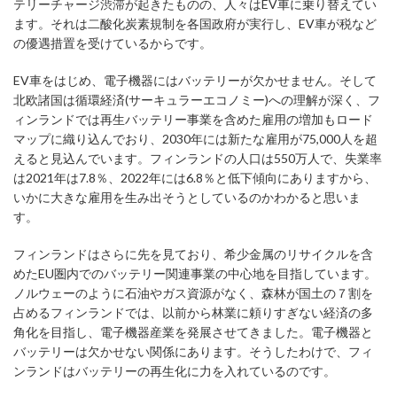
テリーチャージ渋滞が起きたものの、人々はEV車に乗り替えてい
ます。それは二酸化炭素規制を各国政府が実行し、EV車が税など
の優遇措置を受けているからです。
EV車をはじめ、電子機器にはバッテリーが欠かせません。そして
北欧諸国は循環経済(サーキュラーエコノミー)への理解が深く、フ
ィンランドでは再生バッテリー事業を含めた雇用の増加もロード
マップに織り込んでおり、2030年には新たな雇用が75,000人を超
えると見込んでいます。フィンランドの人口は550万人で、失業率
は2021年は7.8％、2022年には6.8％と低下傾向にありますから、
いかに大きな雇用を生み出そうとしているのかわかると思いま
す。
フィンランドはさらに先を見ており、希少金属のリサイクルを含
めたEU圏内でのバッテリー関連事業の中心地を目指しています。
ノルウェーのように石油やガス資源がなく、森林が国土の７割を
占めるフィンランドでは、以前から林業に頼りすぎない経済の多
角化を目指し、電子機器産業を発展させてきました。電子機器と
バッテリーは欠かせない関係にあります。そうしたわけで、フィ
ンランドはバッテリーの再生化に力を入れているのです。