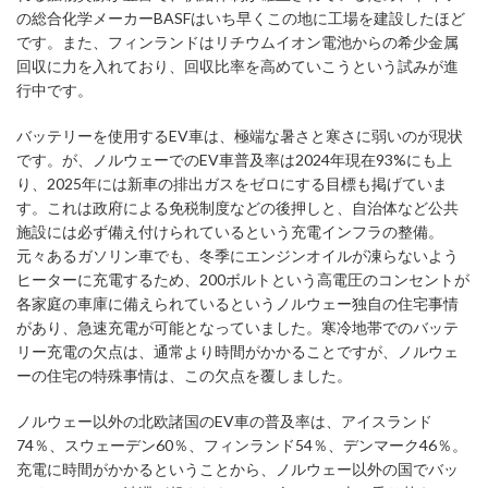
の総合化学メーカーBASFはいち早くこの地に工場を建設したほど
です。また、フィンランドはリチウムイオン電池からの希少金属
回収に力を入れており、回収比率を高めていこうという試みが進
行中です。
バッテリーを使用するEV車は、極端な暑さと寒さに弱いのが現状
です。が、ノルウェーでのEV車普及率は2024年現在93%にも上
り、2025年には新車の排出ガスをゼロにする目標も掲げていま
す。これは政府による免税制度などの後押しと、自治体など公共
施設には必ず備え付けられているという充電インフラの整備。
元々あるガソリン車でも、冬季にエンジンオイルが凍らないよう
ヒーターに充電するため、200ボルトという高電圧のコンセントが
各家庭の車庫に備えられているというノルウェー独自の住宅事情
があり、急速充電が可能となっていました。寒冷地帯でのバッテ
リー充電の欠点は、通常より時間がかかることですが、ノルウェ
ーの住宅の特殊事情は、この欠点を覆しました。
ノルウェー以外の北欧諸国のEV車の普及率は、アイスランド
74％、スウェーデン60％、フィンランド54％、デンマーク46％。
充電に時間がかかるということから、ノルウェー以外の国でバッ