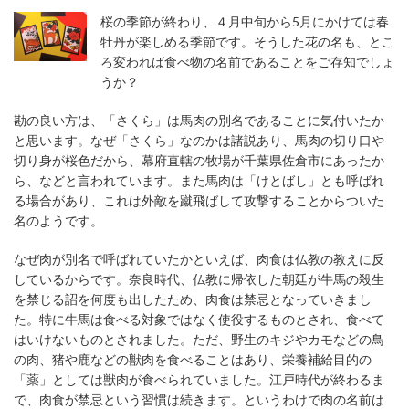
桜の季節が終わり、４月中旬から5月にかけては春
牡丹が楽しめる季節です。そうした花の名も、とこ
ろ変われば食べ物の名前であることをご存知でしょ
うか？
勘の良い方は、「さくら」は馬肉の別名であることに気付いたか
と思います。なぜ「さくら」なのかは諸説あり、馬肉の切り口や
切り身が桜色だから、幕府直轄の牧場が千葉県佐倉市にあったか
ら、などと言われています。また馬肉は「けとばし」とも呼ばれ
る場合があり、これは外敵を蹴飛ばして攻撃することからついた
名のようです。
なぜ肉が別名で呼ばれていたかといえば、肉食は仏教の教えに反
しているからです。奈良時代、仏教に帰依した朝廷が牛馬の殺生
を禁じる詔を何度も出したため、肉食は禁忌となっていきまし
た。特に牛馬は食べる対象ではなく使役するものとされ、食べて
はいけないものとされました。ただ、野生のキジやカモなどの鳥
の肉、猪や鹿などの獣肉を食べることはあり、栄養補給目的の
「薬」としては獣肉が食べられていました。江戸時代が終わるま
で、肉食が禁忌という習慣は続きます。というわけで肉の名前は