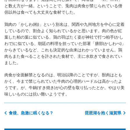
と数え方が一緒。ということで、兎肉は肉食が禁じられている僧
侶以外は食べても大丈夫な食材でした。
鶏肉の「かしわ(柏)」という別名は、関西や九州地方を中心に定着
しているので、割合よく知られているかと思います。肉の色が紅
葉した柏の葉に似ている、鶏の羽ばたく姿が神社で打つ柏手(かし
わで)に似ている、朝廷の料理を担っていた部署「膳部(かしわべ)」
からきているなど、これも決定的な由来はわかっていません。鶏
肉もまた食べることを許された食材で、主に水炊きで食されてい
ました。
肉食が全面解禁となるのは、明治以降のことですが、獣肉はとも
かく、今まで禁じられていた牛肉の心理的ハードルは高かったよ
うです。が、牛鍋(すき焼き)が心の壁を取り払ったとか。やはり美
味しいものには抗い難いようです。
食後、急激に眠くなる？
琵琶湖を抱く滋賀県