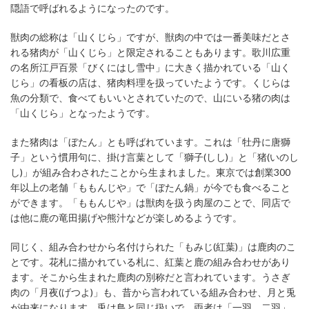
隠語で呼ばれるようになったのです。
獣肉の総称は「山くじら」ですが、獣肉の中では一番美味だとさ
れる猪肉が「山くじら」と限定されることもあります。歌川広重
の名所江戸百景「びくにはし雪中」に大きく描かれている「山く
じら」の看板の店は、猪肉料理を扱っていたようです。くじらは
魚の分類で、食べてもいいとされていたので、山にいる猪の肉は
「山くじら」となったようです。
また猪肉は「ぼたん」とも呼ばれています。これは「牡丹に唐獅
子」という慣用句に、掛け言葉として「獅子(しし)」と「猪(いのし
し)」が組み合わされたことから生まれました。東京では創業300
年以上の老舗「ももんじや」で「ぼたん鍋」が今でも食べること
ができます。「ももんじや」は獣肉を扱う肉屋のことで、同店で
は他に鹿の竜田揚げや熊汁などが楽しめるようです。
同じく、組み合わせから名付けられた「もみじ(紅葉)」は鹿肉のこ
とです。花札に描かれている札に、紅葉と鹿の組み合わせがあり
ます。そこから生まれた鹿肉の別称だと言われています。うさぎ
肉の「月夜(げつよ)」も、昔から言われている組み合わせ、月と兎
が由来になります。兎は鳥と同じ扱いで、両者は「一羽、二羽」