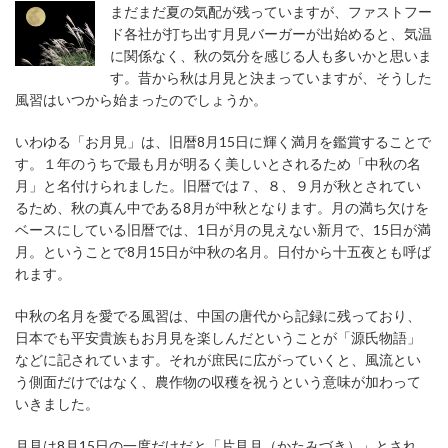
まだまだ夏の気配が残っていますが、ファストフー
ド各社が打ち出す月見バーガーが出始めると、気温
に関係なく、秋の気分を感じる人も多いかと思いま
す。昔から秋は月見と決まっていますが、そうした
風習はいつから始まったのでしょうか。
いわゆる「お月見」は、旧暦8月15日に輝く満月を鑑賞することで
す。１年のうちで最も月が明るく美しいとされるため「中秋の名
月」と名付けられました。旧暦では７、８、９月が秋とされてい
るため、秋の真ん中である8月が中秋となります。月の満ち欠けを
ベースにしている旧暦では、1日が月の見えない新月で、15日が満
月。ということで8月15日が中秋の名月。日付から十五夜とも呼ば
れます。
中秋の名月を愛でる風習は、中国の唐代から記録に残っており、
日本でも平安貴族もお月見を楽しんだということが「源氏物語」
などに記されています。それが庶民に広がっていくと、風流とい
う側面だけではなく、農作物の収穫を祝うという意味が加わって
いきました。
月見は8月15日の一度だけだと「片見月（かたみづき）」とされ、