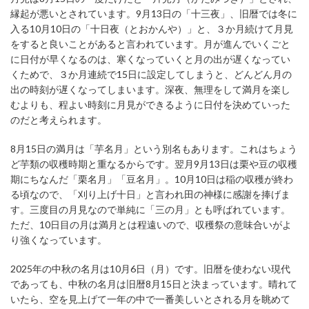
縁起が悪いとされています。9月13日の「十三夜」、旧暦では冬に
入る10月10日の「十日夜（とおかんや）」と、３か月続けて月見
をすると良いことがあると言われています。月が進んでいくごと
に日付が早くなるのは、寒くなっていくと月の出が遅くなってい
くためで、３か月連続で15日に設定してしまうと、どんどん月の
出の時刻が遅くなってしまいます。深夜、無理をして満月を楽し
むよりも、程よい時刻に月見ができるように日付を決めていった
のだと考えられます。
8月15日の満月は「芋名月」という別名もあります。これはちょう
ど芋類の収穫時期と重なるからです。翌月9月13日は栗や豆の収穫
期にちなんだ「栗名月」「豆名月」。10月10日は稲の収穫が終わ
る頃なので、「刈り上げ十日」と言われ田の神様に感謝を捧げま
す。三度目の月見なので単純に「三の月」とも呼ばれています。
ただ、10日目の月は満月とは程遠いので、収穫祭の意味合いがよ
り強くなっています。
2025年の中秋の名月は10月6日（月）です。旧暦を使わない現代
であっても、中秋の名月は旧暦8月15日と決まっています。晴れて
いたら、空を見上げて一年の中で一番美しいとされる月を眺めて