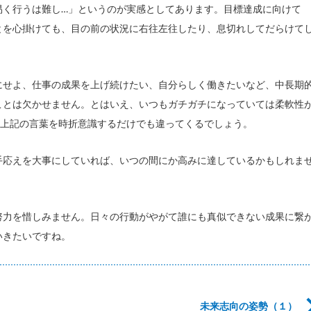
易く行うは難し…」というのが実感としてあります。目標達成に向けて
とを心掛けても、目の前の状況に右往左往したり、息切れしてだらけて
にせよ、仕事の成果を上げ続けたい、自分らしく働きたいなど、中長期
ことは欠かせません。とはいえ、いつもガチガチになっていては柔軟性
と上記の言葉を時折意識するだけでも違ってくるでしょう。
手応えを大事にしていれば、いつの間にか高みに達しているかもしれま
努力を惜しみません。日々の行動がやがて誰にも真似できない成果に繋
いきたいですね。
未来志向の姿勢（１）