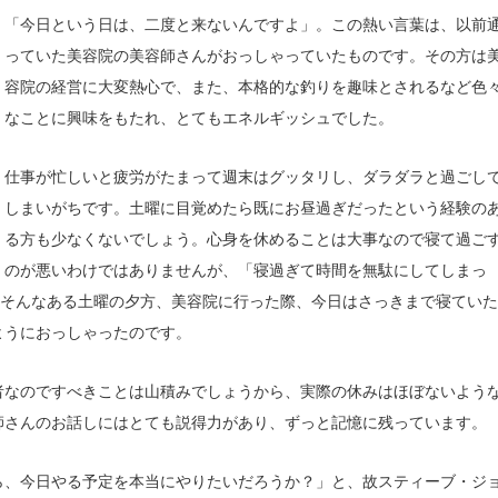
「今日という日は、二度と来ないんですよ」。この熱い言葉は、以前
っていた美容院の美容師さんがおっしゃっていたものです。その方は
容院の経営に大変熱心で、また、本格的な釣りを趣味とされるなど色
なことに興味をもたれ、とてもエネルギッシュでした。
仕事が忙しいと疲労がたまって週末はグッタリし、ダラダラと過ごし
しまいがちです。土曜に目覚めたら既にお昼過ぎだったという経験の
る方も少なくないでしょう。心身を休めることは大事なので寝て過ご
のが悪いわけではありませんが、「寝過ぎて時間を無駄にしてしまっ
。そんなある土曜の夕方、美容院に行った際、今日はさっきまで寝ていた
ようにおっしゃったのです。
者なのですべきことは山積みでしょうから、実際の休みはほぼないよう
師さんのお話しにはとても説得力があり、ずっと記憶に残っています。
ら、今日やる予定を本当にやりたいだろうか？」と、故スティーブ・ジ