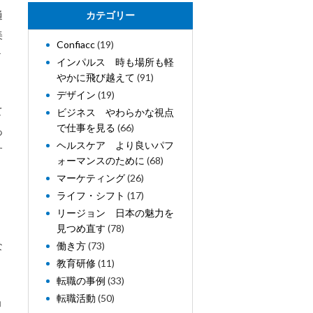
通
カテゴリー
美
Confiacc
(19)
々
インパルス 時も場所も軽
やかに飛び越えて
(91)
デザイン
(19)
て
ビジネス やわらかな視点
で仕事を見る
(66)
あ
ヘルスケア より良いパフ
す
ォーマンスのために
(68)
マーケティング
(26)
ライフ・シフト
(17)
リージョン 日本の魅力を
見つめ直す
(78)
な
働き方
(73)
教育研修
(11)
転職の事例
(33)
転職活動
(50)
ョ