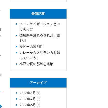
し
最新記事
ノーマライゼーションとい
う考え方
的
徳島県を流れる暴れ川、吉
が
野川
ルビーの透明性
カレーからスリランカを知
せ
っていこう！
小豆で夏の邪気を退治
が
アーカイブ
2026年8月
(1)
2026年7月
(5)
2026年6月
(4)