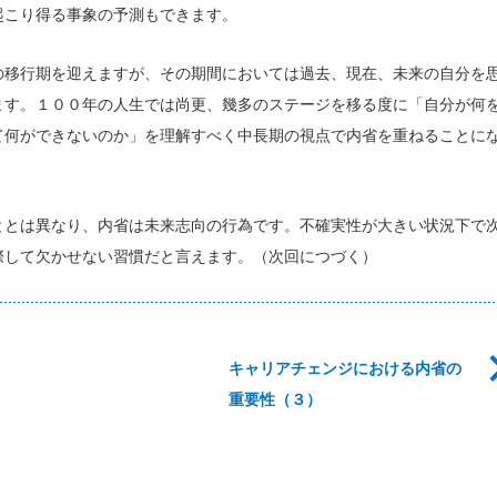
起こり得る事象の予測もできます。
の移行期を迎えますが、その期間においては過去、現在、未来の自分を
ます。１００年の人生では尚更、幾多のステージを移る度に「自分が何
て何ができないのか」を理解すべく中長期の視点で内省を重ねることに
ととは異なり、内省は未来志向の行為です。不確実性が大きい状況下で
際して欠かせない習慣だと言えます。（次回につづく）
キャリアチェンジにおける内省の
重要性（３）