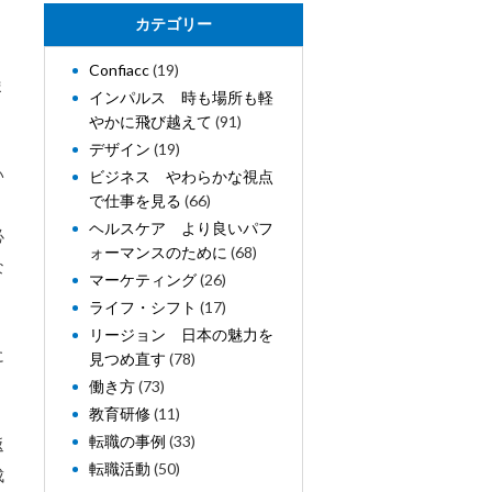
カテゴリー
Confiacc
(19)
ま
インパルス 時も場所も軽
やかに飛び越えて
(91)
デザイン
(19)
い
ビジネス やわらかな視点
で仕事を見る
(66)
ヘルスケア より良いパフ
必
ォーマンスのために
(68)
な
マーケティング
(26)
ライフ・シフト
(17)
リージョン 日本の魅力を
に
見つめ直す
(78)
。
働き方
(73)
教育研修
(11)
転職の事例
(33)
返
転職活動
(50)
成