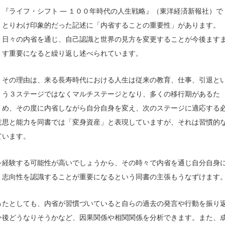
『ライフ・シフト ― １００年時代の人生戦略』（東洋経済新報社）で
とりわけ印象的だった記述に「内省することの重要性」があります。
日々の内省を通じ、自己認識と世界の見方を変更することが今後ます
す重要になると繰り返し述べられています。
その理由は、来る長寿時代における人生は従来の教育、仕事、引退と
う３ステージではなくマルチステージとなり、多くの移行期があるた
め、その度に内省しながら自分自身を変え、次のステージに適応する
意思と能力を同書では「変身資産」と表現していますが、それは習慣的
ています。
を経験する可能性が高いでしょうから、その時々で内省を通じ自分自身
、志向性を認識することが重要になるという同書の主張もうなずけます
ったとしても、内省が習慣づいていると自らの過去の発言や行動を振り
今後どうなりそうかなど、因果関係や相関関係を分析できます。また、