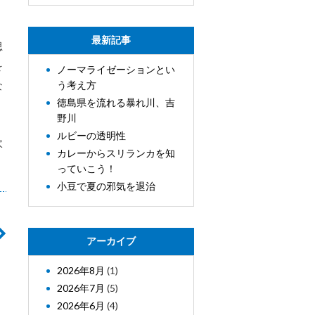
最新記事
思
を
ノーマライゼーションとい
う考え方
な
徳島県を流れる暴れ川、吉
野川
ルビーの透明性
次
カレーからスリランカを知
っていこう！
小豆で夏の邪気を退治
アーカイブ
2026年8月
(1)
2026年7月
(5)
2026年6月
(4)