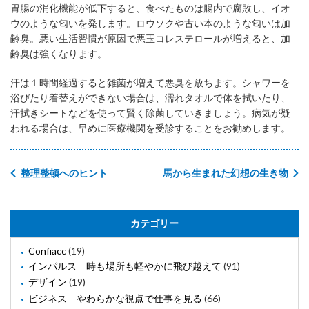
胃腸の消化機能が低下すると、食べたものは腸内で腐敗し、イオ
ウのような匂いを発します。ロウソクや古い本のような匂いは加
齢臭。悪い生活習慣が原因で悪玉コレステロールが増えると、加
齢臭は強くなります。
汗は１時間経過すると雑菌が増えて悪臭を放ちます。シャワーを
浴びたり着替えができない場合は、濡れタオルで体を拭いたり、
汗拭きシートなどを使って賢く除菌していきましょう。病気が疑
われる場合は、早めに医療機関を受診することをお勧めします。
整理整頓へのヒント
馬から生まれた幻想の生き物
カテゴリー
Confiacc
(19)
インパルス 時も場所も軽やかに飛び越えて
(91)
デザイン
(19)
ビジネス やわらかな視点で仕事を見る
(66)