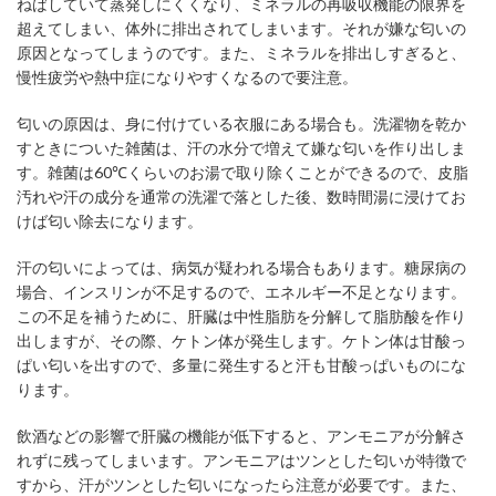
ねばしていて蒸発しにくくなり、ミネラルの再吸収機能の限界を
超えてしまい、体外に排出されてしまいます。それが嫌な匂いの
原因となってしまうのです。また、ミネラルを排出しすぎると、
慢性疲労や熱中症になりやすくなるので要注意。
匂いの原因は、身に付けている衣服にある場合も。洗濯物を乾か
すときについた雑菌は、汗の水分で増えて嫌な匂いを作り出しま
す。雑菌は60℃くらいのお湯で取り除くことができるので、皮脂
汚れや汗の成分を通常の洗濯で落とした後、数時間湯に浸けてお
けば匂い除去になります。
汗の匂いによっては、病気が疑われる場合もあります。糖尿病の
場合、インスリンが不足するので、エネルギー不足となります。
この不足を補うために、肝臓は中性脂肪を分解して脂肪酸を作り
出しますが、その際、ケトン体が発生します。ケトン体は甘酸っ
ぱい匂いを出すので、多量に発生すると汗も甘酸っぱいものにな
ります。
飲酒などの影響で肝臓の機能が低下すると、アンモニアが分解さ
れずに残ってしまいます。アンモニアはツンとした匂いが特徴で
すから、汗がツンとした匂いになったら注意が必要です。また、