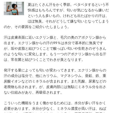
夏はたくさん汗をかく季節。ベタベタするという不
快感はもちろんですが、匂いが気になるから嫌いだ
という人も多いもの。けれども出たばかりの汗は、
ほぼ無臭。それがどうして嫌な匂いとなってしまう
のか、その要因をご紹介いたしましょう。
汗は皮膚表面に近いエクリン腺と、毛穴の奥のアポクリン腺から
出ます。エクリン腺からの汗の99％は水分で基本的に無臭です
が、垢や皮脂と結びつくことで酸っぱい匂いや生乾きのぞうきん
のような匂いに変化します。もう一つのアポクリン腺から出る汗
は、常在菌と結びつくことでわきが臭となります。
発汗する量によっても匂いが変わってきます。エクリン腺からの
汗の成分は塩分で、他にカリウム、マグネシウム、亜鉛、鉄、重
炭酸イオンなどのミネラルが含まれます。また乳酸、尿素などの
老廃物も出されます。が、皮膚内部には無駄にミネラル分を出さ
ない仕組みがあり、再吸収されます。
こういった機能をうまく働かせるためには、水分が多い汗をかく
必要があります。水分が少なく、ミネラル濃度が高い汗は、ねば