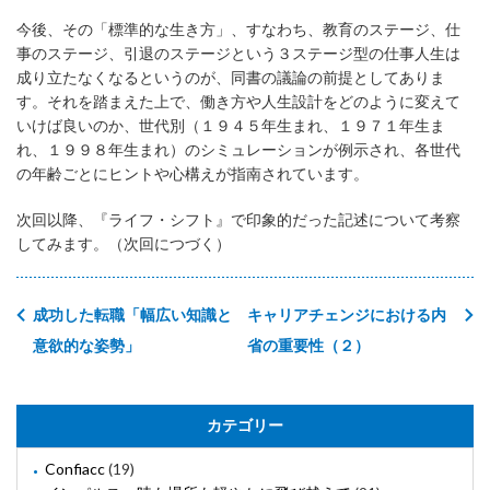
今後、その「標準的な生き方」、すなわち、教育のステージ、仕
事のステージ、引退のステージという３ステージ型の仕事人生は
成り立たなくなるというのが、同書の議論の前提としてありま
す。それを踏まえた上で、働き方や人生設計をどのように変えて
いけば良いのか、世代別（１９４５年生まれ、１９７１年生ま
れ、１９９８年生まれ）のシミュレーションが例示され、各世代
の年齢ごとにヒントや心構えが指南されています。
次回以降、『ライフ・シフト』で印象的だった記述について考察
してみます。（次回につづく）
成功した転職「幅広い知識と
キャリアチェンジにおける内
意欲的な姿勢」
省の重要性（２）
カテゴリー
Confiacc
(19)