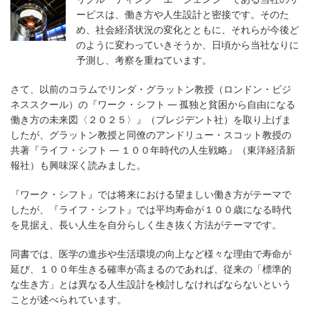
ービスは、働き方や人生設計と密接です。そのた
め、社会経済状況の変化とともに、それらが今後ど
のように変わっていきそうか、日頃から当社なりに
予測し、考察を重ねています。
さて、以前のコラムでリンダ・グラットン教授（ロンドン・ビジ
ネススクール）の『ワーク・シフト ― 孤独と貧困から自由になる
働き方の未来図〈２０２５〉』（プレジデント社）を取り上げま
したが、グラットン教授と同僚のアンドリュー・スコット教授の
共著『ライフ・シフト ― １００年時代の人生戦略』（東洋経済新
報社）も興味深く読みました。
『ワーク・シフト』では将来における望ましい働き方がテーマで
したが、『ライフ・シフト』では平均寿命が１００歳になる時代
を見据え、長い人生を自分らしく生き抜く方法がテーマです。
同書では、医学の進歩や生活環境の向上など様々な理由で寿命が
延び、１００年生きる確率が高まるのであれば、従来の「標準的
な生き方」とは異なる人生設計を検討しなければならないという
ことが述べられています。