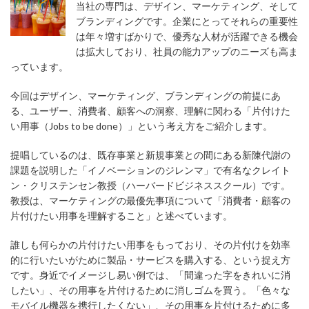
当社の専門は、デザイン、マーケティング、そして
ブランディングです。企業にとってそれらの重要性
は年々増すばかりで、優秀な人材が活躍できる機会
は拡大しており、社員の能力アップのニーズも高ま
っています。
今回はデザイン、マーケティング、ブランディングの前提にあ
る、ユーザー、消費者、顧客への洞察、理解に関わる「片付けた
い用事（Jobs to be done）」という考え方をご紹介します。
提唱しているのは、既存事業と新規事業との間にある新陳代謝の
課題を説明した「イノベーションのジレンマ」で有名なクレイト
ン・クリステンセン教授（ハーバードビジネススクール）です。
教授は、マーケティングの最優先事項について「消費者・顧客の
片付けたい用事を理解すること」と述べています。
誰しも何らかの片付けたい用事をもっており、その片付けを効率
的に行いたいがために製品・サービスを購入する、という捉え方
です。身近でイメージし易い例では、「間違った字をきれいに消
したい」、その用事を片付けるために消しゴムを買う。「色々な
モバイル機器を携行したくない」、その用事を片付けるために多