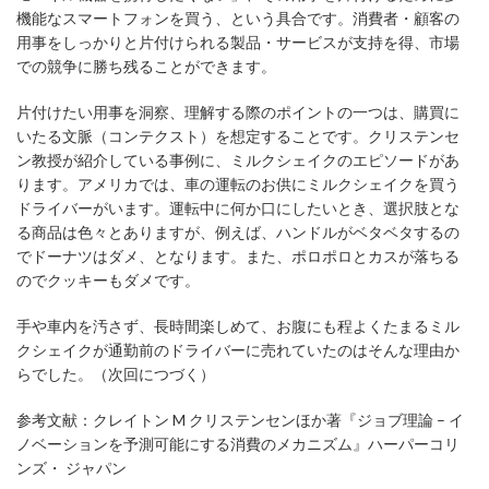
機能なスマートフォンを買う、という具合です。消費者・顧客の
用事をしっかりと片付けられる製品・サービスが支持を得、市場
での競争に勝ち残ることができます。
片付けたい用事を洞察、理解する際のポイントの一つは、購買に
いたる文脈（コンテクスト）を想定することです。クリステンセ
ン教授が紹介している事例に、ミルクシェイクのエピソードがあ
ります。アメリカでは、車の運転のお供にミルクシェイクを買う
ドライバーがいます。運転中に何か口にしたいとき、選択肢とな
る商品は色々とありますが、例えば、ハンドルがベタベタするの
でドーナツはダメ、となります。また、ポロポロとカスが落ちる
のでクッキーもダメです。
手や車内を汚さず、長時間楽しめて、お腹にも程よくたまるミル
クシェイクが通勤前のドライバーに売れていたのはそんな理由か
らでした。（次回につづく）
参考文献：クレイトン M クリステンセンほか著『ジョブ理論 – イ
ノベーションを予測可能にする消費のメカニズム』ハーパーコリ
ンズ・ ジャパン