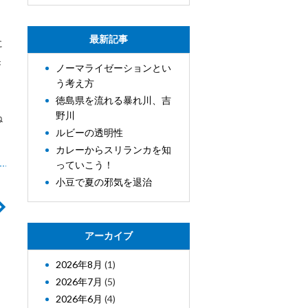
最新記事
に
き
ノーマライゼーションとい
う考え方
徳島県を流れる暴れ川、吉
野川
ね
ルビーの透明性
カレーからスリランカを知
っていこう！
小豆で夏の邪気を退治
アーカイブ
2026年8月
(1)
2026年7月
(5)
2026年6月
(4)