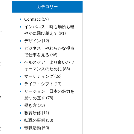
カテゴリー
Confiacc
(19)
インパルス 時も場所も軽
ル
やかに飛び越えて
(91)
イ
デザイン
(19)
ビジネス やわらかな視点
で仕事を見る
(66)
ヘルスケア より良いパフ
な
ォーマンスのために
(68)
マーケティング
(26)
ライフ・シフト
(17)
リージョン 日本の魅力を
る
見つめ直す
(78)
働き方
(73)
教育研修
(11)
転職の事例
(33)
転職活動
(50)
変