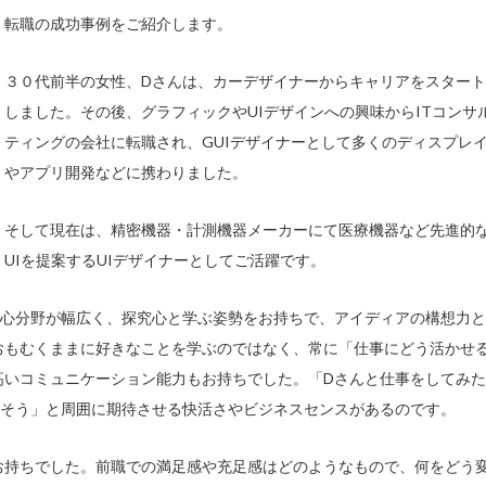
転職の成功事例をご紹介します。
３０代前半の女性、Dさんは、カーデザイナーからキャリアをスタート
しました。その後、グラフィックやUIデザインへの興味からITコンサ
ティングの会社に転職され、GUIデザイナーとして多くのディスプレ
やアプリ開発などに携わりました。
そして現在は、精密機器・計測機器メーカーにて医療機器など先進的
UIを提案するUIデザイナーとしてご活躍です。
関心分野が幅広く、探究心と学ぶ姿勢をお持ちで、アイディアの構想力と
おもむくままに好きなことを学ぶのではなく、常に「仕事にどう活かせ
高いコミュニケーション能力もお持ちでした。「Dさんと仕事をしてみた
きそう」と周囲に期待させる快活さやビジネスセンスがあるのです。
お持ちでした。前職での満足感や充足感はどのようなもので、何をどう