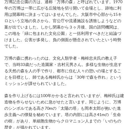
万博記念公園の方は、通称「万博の森」と呼ばれています。1970
年の万博は一帯に広がる丘陵地を切り開いて会場とし、跡地に利
用は開幕時に決まってはいませんでした。大阪市中心部から15キ
ロという立地の良さから、官公庁や流通施設を誘致しようなどの
案が出ていました。しかし閉幕から３ヶ月後、国の諮問機関は、
この地を「緑に包まれた文化公園」と一括利用すべきだと結論づ
けました。公害が多発し、負の側面が懸念されていたという時勢
でした。
万博の森に携わったのは、文化人類学者・梅棹忠夫氏の教え子
で、当時33歳だった造園家・吉村元男さん。多様な生物が生息す
る天然の森を人の手で作り、都市に住む人々の憩いの場とするこ
とを目標とし、師である梅棹氏からは「30年で森を作れ」という
ミッションが課せられていました。
森を作り上げるには100年かかると言われていますが、梅棹氏は建
造物を作らせないために急がせたと言います。同じように、万博
のシンボルである高さ70mの「太陽の塔」も岡本太郎が抱いた進
歩主義への懐疑を秘めています。塔の内部には高さ41mの「生命
の樹」があり、単細胞生物からクロマニョン人までの「いのちの
歴史」が描かれています。