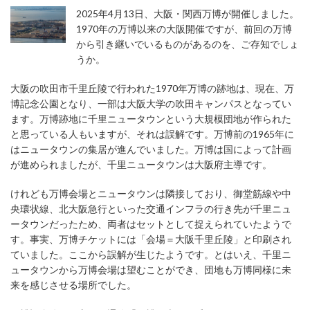
2025年4月13日、大阪・関西万博が開催しました。
1970年の万博以来の大阪開催ですが、前回の万博
から引き継いでいるものがあるのを、ご存知でしょ
うか。
大阪の吹田市千里丘陵で行われた1970年万博の跡地は、現在、万
博記念公園となり、一部は大阪大学の吹田キャンパスとなってい
ます。万博跡地に千里ニュータウンという大規模団地が作られた
と思っている人もいますが、それは誤解です。万博前の1965年に
はニュータウンの集居が進んでいました。万博は国によって計画
が進められましたが、千里ニュータウンは大阪府主導です。
けれども万博会場とニュータウンは隣接しており、御堂筋線や中
央環状線、北大阪急行といった交通インフラの行き先が千里ニュ
ータウンだったため、両者はセットとして捉えられていたようで
す。事実、万博チケットには「会場＝大阪千里丘陵」と印刷され
ていました。ここから誤解が生じたようです。とはいえ、千里ニ
ュータウンから万博会場は望むことができ、団地も万博同様に未
来を感じさせる場所でした。