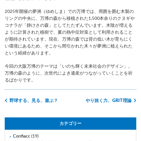
2025年開催の夢洲（ゆめしま）での万博では、周囲を囲む木製の
リングの中央に、万博の森から移植された1,500本余りのクヌギや
コナラが「静けさの森」としてたたずんでいます。木陰が増える
ように計算された植樹で、夏の熱中症対策として利用されること
が期待されています。現在、万博の森では背の低い木が育ちにく
い環境にあるため、そこから間引かれた木々が夢洲に植えられた
という経緯があります。
今回の大阪万博のテーマは「いのち輝く未来社会のデザイン」。
万博の森のように、次世代によき遺産がつながっていくことを祈
るばかりです。
野球する、見る、遊ぶ？
やり抜く力、GRIT理論
カテゴリー
Confiacc
(19)