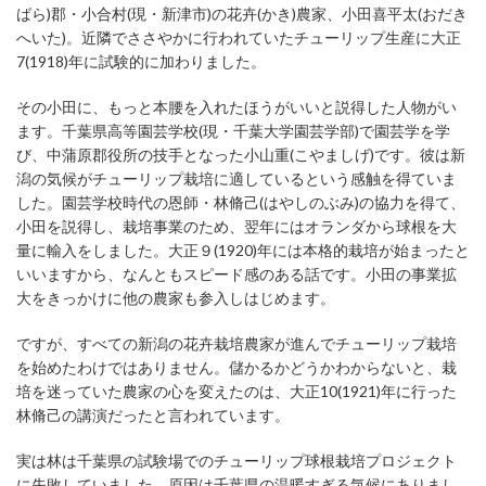
ばら)郡・小合村(現・新津市)の花卉(かき)農家、小田喜平太(おだき
へいた)。近隣でささやかに行われていたチューリップ生産に大正
7(1918)年に試験的に加わりました。
その小田に、もっと本腰を入れたほうがいいと説得した人物がい
ます。千葉県高等園芸学校(現・千葉大学園芸学部)で園芸学を学
び、中蒲原郡役所の技手となった小山重(こやましげ)です。彼は新
潟の気候がチューリップ栽培に適しているという感触を得ていま
した。園芸学校時代の恩師・林脩己(はやしのぶみ)の協力を得て、
小田を説得し、栽培事業のため、翌年にはオランダから球根を大
量に輸入をしました。大正９(1920)年には本格的栽培が始まったと
いいますから、なんともスピード感のある話です。小田の事業拡
大をきっかけに他の農家も参入しはじめます。
ですが、すべての新潟の花卉栽培農家が進んでチューリップ栽培
を始めたわけではありません。儲かるかどうかわからないと、栽
培を迷っていた農家の心を変えたのは、大正10(1921)年に行った
林脩己の講演だったと言われています。
実は林は千葉県の試験場でのチューリップ球根栽培プロジェクト
に失敗していました。原因は千葉県の温暖すぎる気候にありまし