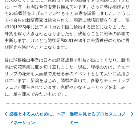
た。一方、新潟は条件を兼ね備えています。さらに林は稲作より
も25倍収益を上げることができると農家を説得しました。こうし
て小合村の栽培農家は組合を作り、順調に栽培面積を伸ばし、昭
和10(1935)年にはアメリカと中国に輸出するほどになりました。
外貨を稼ぐ大きな柱となりましたが、残念なことに戦争の影響で
中断します。けれども戦後昭和23(1948)年に外貨獲得のために再
び脚光を浴びることになります。
後に球根輸出事業は日本の経済成長で利益が出にくくなり、新潟
県は切花事業に舵を切り直しました。現在、球根の方は、チュー
リップの花畑を大面積で見せる春のイベントとして大いに活用さ
れています。新潟をはじめ、隣県の富山で、多彩なチューリップ
フェアが開催されています。色鮮やかなチューリップを楽しみ
に、足を運んでみたいものです。
必要とする人のために。ヘア
過程を見せるプロセスエコノ
ドネーション
ミー