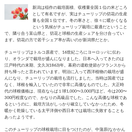
新潟は稲作の栽培面積、収穫量全国１位の米どころ
として有名ですが、実はチューリップの切花の生産
量も全国１位です。冬の寒さと、徐々に暖かくなる
という気候がチューリップ栽培に最適だということ
で、隣り合う富山県と、切花と球根の生産シェアを分け合ってい
ます。切花の方で若干シェア率が高いのが新潟県だとか。
チューリップはトルコ原産で、16世紀ごろにヨーロッパに伝わ
り、オランダで栽培が盛んになりました。日本へ入ってきたのは
江戸時代の末期、文久3(1863)年。幕府の遣欧使節がフランスから
持ち帰ったと言われています。明治に入って西洋植物の栽培が盛
んになり、チューリップの栽培も流行しました。当時は国産では
なく、球根を輸入していたので非常に高価なものでした。大正時
代の球根価格は、現在ならば１球1,000〜3,000円ほど。今は200〜
300円程度なので、かなりの高級品でした。こんな高価な球根であ
るというのに、栽培方法がしっかり確立していなかったため、冬
暖かく乾燥している太平洋側や西日本では栽培に失敗することも
あったようです。
このチューリップの球根栽培に目をつけたのが、中蒲原(なかかん