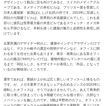
デザインという観点に目を向けてみると、スイスのメディアグル
ープである、タメディアの本社ビルは、プリツカー賞を受賞した
日本人建築家・坂茂(ばん しげる)氏の作です。2013年に完成した
同社の七階建てビルは、世界初の木造建築ビルでした。これを皮
切りに坂氏は世界最大級の木造ビルであるスウォッチ・オメガ本
社も手掛けるなど、木材を使った建築の魅力と必然性を表現し続
けています。
企業所属のデザイナー80人に、建築やインテリアデザインだけで
はなく、デスクや椅子の選定や照明デザインなど、オフィスに関
わる全てを任せた企業もあります。東京・南青山にある富士フィ
ルムの拠点CRAY(クレイ)では、建物外観からマンホールの蓋に至
るまで「同社らしさ」をデザイナーが表現した「作品」となって
いるのが興味深いところです。
通常であれば、業績が上がれば広く新しいオフィスへと移るもの
です。が、メガネ業界で大きなシェアを占めるジンズが2023年に
移転したオフィスは、そうではありませんでした。あえて将来的
に取り壊しが決まっている９階建てのビルを借り切り、大胆なリ
ノベーションを施したのです。1階は半野外のカフェ。オフィスス
ペースの他にギャラリーや熱帯植物を育てる実験室、屋上にはサ