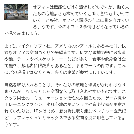
オフィスは機能性だけを追求しがちですが、働く人
たちの心地よさも求めていくと働く意欲も上がって
いく、と各社、オフィス環境の向上に目を向けてい
るようです。今のオフィス事情はどうなっているの
か見てみましょう。
まずはマイクロソフト社。アメリカのシアトルにある本社は、快
適なオフィス空間づくりの先駆者です。広大な敷地の中に散歩道
や池、テニスやバスケットコートなどがあり、食事や飲み物は全
て無料、敷地内に眼鏡店があるなど、まるで一つの街です。これ
ほどの規模ではなくとも、多くの企業が参考にしています。
自然を取り入れることは、それなりの敷地と環境がなければなり
ませんが、ちょっとした空間ならば取り入れやすいものです。ス
タッフ同士のコミュニケーション活性化を図るため、ゲーム機や
トレーニングマシン、座り心地の良いソファや音楽設備が用意さ
れていたりと、ITをはじめ、新分野に取り組むベンチャー企業ほ
ど、リフレッシュやリラックスできる空間を別に用意しているよ
うです。