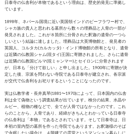
日泰寺の仏舎利が本物であるという理由は、歴史的発見に準拠し
ています。
1898年、ネパール国境に近い英国領インドのピーフラワー村で、
シャカ族の貴人と思われる墓所から数々の埋葬品と人骨の一部が
発見されました。これが８箇所に分骨された釈迦の遺骨の一つら
しいという結論に達しました。埋葬品は大英博物館と、発見者の
英国人、コルタカ(カルカッタ)・インド博物館の所有となり、遺骨
は近隣の仏教国シャム(現タイ)王国に寄贈されました。さらに遺骨
は近隣の仏教国ビルマ(現ミャンマー)とセイロンに分骨されます
が、日本も「分けて欲しい」と申し出ました。1900年に寄贈が決
定した後、宗派を問わない寺院である日泰寺が建立され、各宗派
が交代で仏舎利をお祀りするということになったのです。
実は仏教学者・長井真琴(1881〜1970)によって、日本国内の仏舎
利は全て偽物という調査結果が出ています。検分の結果、水晶や
ルビー、植物の種などで、全てが人骨ではなかったのです。これ
らのことから、人骨であり、経緯がきちんとわかっている日泰寺
の仏舎利は「本物」であるとされています。そして日泰寺は、日
本初の室内型の墓所を作った寺院でもあります。お釈迦様のそば
で永眠したい場合は、４階建ての霊堂というマンション暮らしに