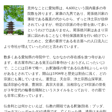
意外なことに愛知県は、4,600という国内最多の寺
院数を誇ります。家康の九男であり、尾張徳川家の
藩祖である義直の代からから、ずっと浄土宗が信仰
されていますが、特定の宗派の寺が群を抜いて多い
というわけではありません。尾張徳川家はあまり宗
派に囚われることなく寺社保護政策を行い続けてい
たためと、交通の要所である名古屋への人口流入に
より寺社が増えていったのだと言われています。
数多くある愛知県の寺院中で、なかなかの存在感を放つ寺があり
ます。名古屋市内にある覚王山日泰寺(かくおうざん にったいじ)
で、ここには日本で唯一、お釈迦様の骨である仏舎利(ぶっしゃり)
があるとされています。開山は1904年と歴史は割合に浅く、どの
宗派にも属していません。運営は、天台宗、浄土宗西山深草派、
臨済宗妙心寺派、曹洞宗、真宗大谷派、法相宗など19宗派の管長
が３年交代の輪番住職制というスタイルをとっており、その面で
も非常に変わっています。
仏舎利とは何かといえば、仏教の開祖である釈迦(別名：ブッダ、
ゴータマシッダールタ)の遺骨です。亡くなった後、遺骨は８分割