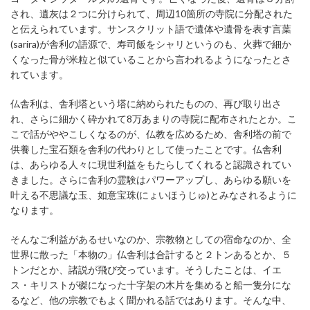
され、遺灰は２つに分けられて、周辺10箇所の寺院に分配された
と伝えられています。サンスクリット語で遺体や遺骨を表す言葉
(sarira)が舎利の語源で、寿司飯をシャリというのも、火葬で細か
くなった骨が米粒と似ていることから言われるようになったとさ
れています。
仏舎利は、舎利塔という塔に納められたものの、再び取り出さ
れ、さらに細かく砕かれて8万あまりの寺院に配布されたとか。こ
こで話がややこしくなるのが、仏教を広めるため、舎利塔の前で
供養した宝石類を舎利の代わりとして使ったことです。仏舎利
は、あらゆる人々に現世利益をもたらしてくれると認識されてい
きました。さらに舎利の霊験はパワーアップし、あらゆる願いを
叶える不思議な玉、如意宝珠(にょいほうじゅ)とみなされるように
なります。
そんなご利益があるせいなのか、宗教物としての宿命なのか、全
世界に散った「本物の」仏舎利は合計すると２トンあるとか、５
トンだとか、諸説が飛び交っています。そうしたことは、イエ
ス・キリストが磔になった十字架の木片を集めると船一隻分にな
るなど、他の宗教でもよく聞かれる話ではあります。そんな中、