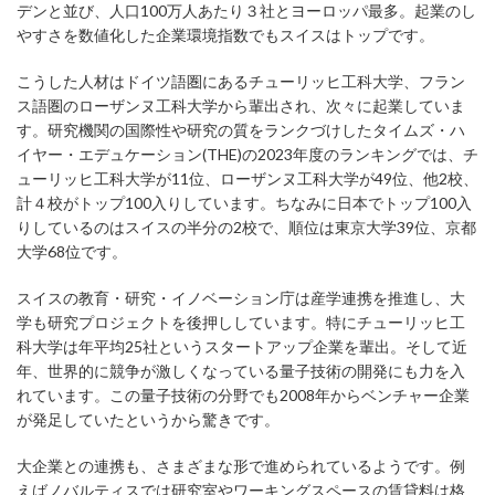
デンと並び、人口100万人あたり３社とヨーロッパ最多。起業のし
やすさを数値化した企業環境指数でもスイスはトップです。
こうした人材はドイツ語圏にあるチューリッヒ工科大学、フラン
ス語圏のローザンヌ工科大学から輩出され、次々に起業していま
す。研究機関の国際性や研究の質をランクづけしたタイムズ・ハ
イヤー・エデュケーション(THE)の2023年度のランキングでは、チ
ューリッヒ工科大学が11位、ローザンヌ工科大学が49位、他2校、
計４校がトップ100入りしています。ちなみに日本でトップ100入
りしているのはスイスの半分の2校で、順位は東京大学39位、京都
大学68位です。
スイスの教育・研究・イノベーション庁は産学連携を推進し、大
学も研究プロジェクトを後押ししています。特にチューリッヒ工
科大学は年平均25社というスタートアップ企業を輩出。そして近
年、世界的に競争が激しくなっている量子技術の開発にも力を入
れています。この量子技術の分野でも2008年からベンチャー企業
が発足していたというから驚きです。
大企業との連携も、さまざまな形で進められているようです。例
えばノバルティスでは研究室やワーキングスペースの賃貸料は格