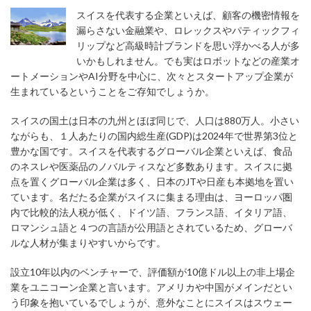
スイスを代表する企業といえば、顧客の機密情報を
漏らさない金融業や、ロレックスやパティックフィ
リップなど高級時計ブランドを思い浮かべる人が多
いかもしれません。でも実はロボットなどの産業オ
ートメーションやAI分野を中心に、次々とスタートアップ企業が
生まれているということをご存知でしょうか。
スイスの国土は日本の九州とほぼ同じで、人口は880万人。小さい
ながらも、１人あたりの国内総生産(GDP)は2024年で世界第3位と
豊かな国です。スイスを代表するグローバル企業といえば、食品
のネスレや医薬品のノバルティスなど多数あります。スイスに拠
点を置くグローバル企業は多く、日本のJTや日産も本拠地を置い
ています。名だたる企業がスイスに集まる理由は、ヨーロッパ圏
内で比較的法人税が低く、ドイツ語、フランス語、イタリア語、
ロマンシュ語と４つの言語が公用語とされているため、グローバ
ルな人材が集まりやすいからです。
設立10年以内のベンチャーで、評価額が10億ドル以上の非上場企
業をユニコーン企業と言います。アメリカや中国がメインだとい
う印象を抱いているでしょうが、意外なことにスイスはスウェー