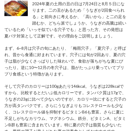
2024年夏の土用の丑の日は7月24日と8月５日にな
ります。二の丑があるため「うなぎが2回食べられ
る」と前向きに考えるか、「高いから」と二の足を
踏むか、どちら派でしょうか。うなぎの高騰は続い
ているため「いっそ似ている穴子でも」と思った方、その発想は
夏バテ対策として正解です。その理由をご説明しましょう。
まず、6~8月は穴子の旬にあたり、「梅雨穴子」「夏穴子」と呼ば
れ、昔から食通に好まれています。穴子には旬が2回あり、夏の穴
子は脂が少なくさっぱりした味わいで、食欲が落ちがちな夏にぴ
ったり。逆に10〜12月の冬穴子は、脂がたっぷり乗っていてプリ
プリ食感という特徴があります。
そして穴子のカロリーは100gあたり146kcal。うなぎは228kcalで
すから、比較するとだいぶ低カロリーです。タンパク質は17gで、
うなぎの23gに比べて少ないのですが、カロリー比にすると穴子の
方が高タンパクです。さらにうなぎよりもコレステロールも少な
く、コレステロール値を抑制するビタミンB6も豊富。さらに夏に
不足しがちなカリウム、マグネシウム、鉄分、ビタミンA、ビタミ
ンB群も豊富に含まれています。特に夏の穴子は脂質も少ないた