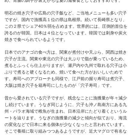
め、胃腸の調子が衰えがちな夏の滋養食としておすすめです。
明石の焼き穴子や広島の穴子飯など、ご当地メニューも多い穴子
ですが、国内で漁獲高１位の県は島根県。続いて長崎県となり、
この２県でシェア40％弱を占めます。世界的には、圧倒的首位を
誇るのが韓国。日本は４位となっています。韓国では刺身や炭火
焼きで食べられているようです。
日本でのアナゴの食べ方は、関東が煮付けや天ぷら、関西は焼き
穴子が主流。関東や東北の穴子は大ぶりで脂が乗っているため、
煮るとふっくら仕上がりますが、瀬戸内や九州で取れる穴子は小
ぶりで煮ると硬くなるため、焼いて食べた方がおいしいためで
す。寿司へのアプローチも同様で、江戸前の握り寿司は煮穴子、
大阪は焼き穴子を箱寿司にしたものが「穴子寿司」です。
昔から愛されている穴子ですが、残念なことに漁獲量が年々減少
し続けています。うなぎ同じように、穴子も沖ノ島南方にある九
州・パラオ海域で稚魚が生まれ、日本沿岸にたどり着くというル
ートを辿ります。うなぎの漁獲量の減少と傾向が似ており、海流
の変化などで日本に来る個体が少なくなったと言われています。
そこで養殖に取り組みつつあるようですが、近大マグロで有名な