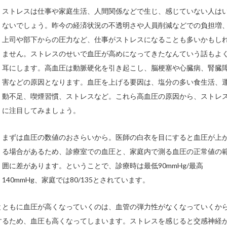
ストレスは仕事や家庭生活、人間関係などで生じ、感じていない人は
ないでしょう。昨今の経済状況の不透明さや人員削減などでの負担増
上司や部下からの圧力など、仕事がストレスになることも多いかもし
ません。ストレスのせいで血圧が高めになってきたなんていう話もよ
耳にします。高血圧は動脈硬化を引き起こし、脳梗塞や心臓病、腎臓
害などの原因となります。血圧を上げる要因は、塩分の多い食生活、
動不足、喫煙習慣、ストレスなど。これら高血圧の原因から、ストレ
に注目してみましょう。
まずは血圧の数値のおさらいから。医師の白衣を目にすると血圧が上
る場合があるため、診療室での血圧と、家庭内で測る血圧の正常値の
囲に差があります。ということで、診療時は最低90mmHg/最高
140mmHg、家庭では80/135とされています。
とともに血圧が高くなっていくのは、血管の弾力性がなくなっていくか
するため、血圧も高くなってしまいます。ストレスを感じると交感神経