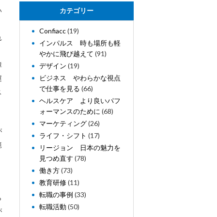
い
カテゴリー
、
Confiacc
(19)
れ
インパルス 時も場所も軽
く
やかに飛び越えて
(91)
障
デザイン
(19)
ビジネス やわらかな視点
運
で仕事を見る
(66)
ス
ヘルスケア より良いパフ
ォーマンスのために
(68)
マーケティング
(26)
が
ライフ・シフト
(17)
範
リージョン 日本の魅力を
見つめ直す
(78)
働き方
(73)
教育研修
(11)
転職の事例
(33)
ら
転職活動
(50)
が