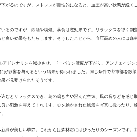
が下がるのですが、ストレスが慢性的になると、血圧が高い状態が続く
ているのですが、飲酒や喫煙、暴食は逆効果です。リラックスを導く副
ると良い効果をもたらします。そうしたことから、血圧高めの人には森
ノルアドレナリンを減少させ、ドーパミン濃度が下がり、アンチエイジン
-Sに好影響を与えるという結果が得られました。同じ条件で都市部を散策
効果が見受けられたそうです。
い込むとリラックスでき、鳥の鳴き声や澄んだ空気、風の音などを感じ
に良い刺激を与えてくれます。心を動かされた風景を写真に撮ったり、
す。
る新緑が美しい季節。これからは森林浴にはぴったりのシーズンです。