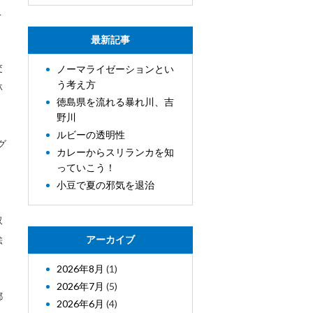
こ
最新記事
交
ノーマライゼーションとい
う考え方
林
徳島県を流れる暴れ川、吉
野川
ルビーの透明性
グ
カレーからスリランカを知
っていこう！
小豆で夏の邪気を退治
取
絵
アーカイブ
2026年8月
(1)
2026年7月
(5)
都
2026年6月
(4)