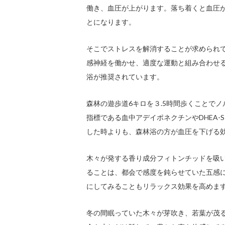
働き、血圧が上がります。落ち着くと血圧
とになります。
そこでストレスを解消することが求められ
感神経を働かせ、適度な運動と組み合わせ
浴が推奨されています。
森林の遊歩道6キロを３.5時間歩くことで
指標である血中アデイポネクチンやDHEA
した時よりも、森林浴の方が血圧を下げる
木々が発する香り成分フィトンチッドを吸
ることは、都会で感度を鈍らせていた五感
にしてみることもリラックス効果を高めま
冬の間眠っていた木々が芽吹き、若葉が茂