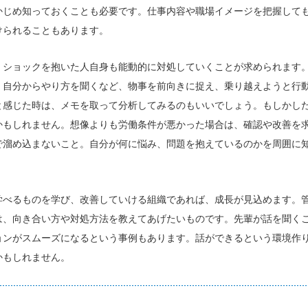
かじめ知っておくことも必要です。仕事内容や職場イメージを把握して
けられることもあります。
、ショックを抱いた人自身も能動的に対処していくことが求められます
、自分からやり方を聞くなど、物事を前向きに捉え、乗り越えようと行
と感じた時は、メモを取って分析してみるのもいいでしょう。もしかし
かもしれません。想像よりも労働条件が悪かった場合は、確認や改善を
で溜め込まないこと。自分が何に悩み、問題を抱えているのかを周囲に
学べるものを学び、改善していける組織であれば、成長が見込めます。
は、向き合い方や対処方法を教えてあげたいものです。先輩が話を聞く
ョンがスムーズになるという事例もあります。話ができるという環境作
かもしれません。