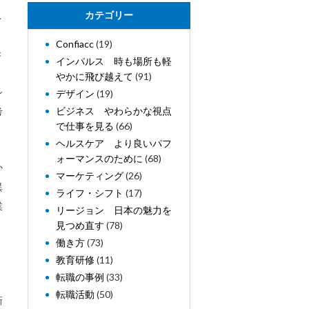
こ
カテゴリー
Confiacc
(19)
き
インパルス 時も場所も軽
、
やかに飛び越えて
(91)
シ
デザイン
(19)
ビジネス やわらかな視点
考
で仕事を見る
(66)
ヘルスケア より良いパフ
ォーマンスのために
(68)
か
マーケティング
(26)
異
ライフ・シフト
(17)
業
リージョン 日本の魅力を
く
見つめ直す
(78)
働き方
(73)
教育研修
(11)
転職の事例
(33)
、
転職活動
(50)
新