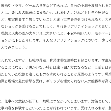
映画やドラマ、ゲームの世界などであれば、自分の予測を裏切られる
とは、楽しみの範囲に収まるかもしれません。けれども仕事や家庭な
ど、現実世界で予想していたことと違う世界を見せつけられると、大
なショックを受けることでしょう。それをリアリティショックと言い
理想と現実の差が大きければ大きいほど、不安を抱いたり、モチベー
ョンが低下したりします。そんなリアリティショックについて、少し
えてみましょう。
言われていますが、転職や昇進、育児休暇復帰時にも起こります。学生
することになる、子供がいない時とは違う働き方になるなど、以前とは
果たしていた役割と違ったものを求められることが原因のようです。職
知識と現場の差に衝撃を受け、ギャップを埋められない人の離職率が高
は、仕事への意欲が低下し、離職につながってしまいます。対策として
仕事内容を体験するといったことが行われています。受け入れる側が、