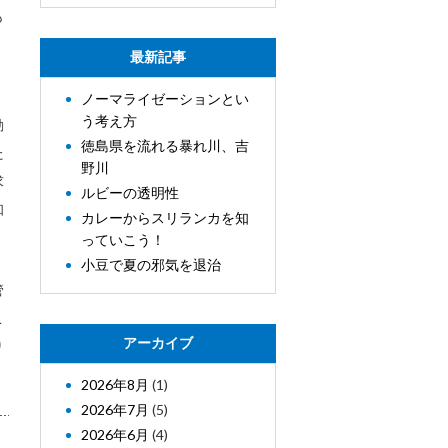
も
最新記事
。
ノーマライゼーションとい
う考え方
動
徳島県を流れる暴れ川、吉
た
野川
求
ルビーの透明性
知
カレーからスリランカを知
っていこう！
小豆で夏の邪気を退治
管
こ
アーカイブ
り
2026年8月
(1)
2026年7月
(5)
2026年6月
(4)