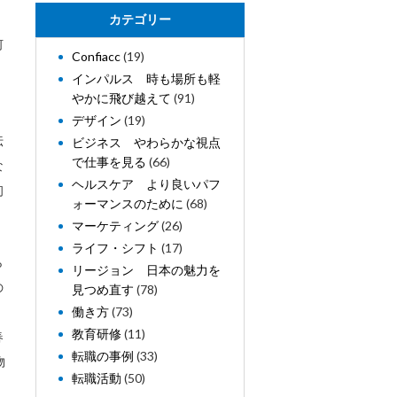
カテゴリー
何
Confiacc
(19)
インパルス 時も場所も軽
やかに飛び越えて
(91)
デザイン
(19)
伝
ビジネス やわらかな視点
で仕事を見る
(66)
な
ヘルスケア より良いパフ
初
ォーマンスのために
(68)
マーケティング
(26)
ライフ・シフト
(17)
ら
リージョン 日本の魅力を
の
見つめ直す
(78)
」
働き方
(73)
教育研修
(11)
春
転職の事例
(33)
物
転職活動
(50)
、