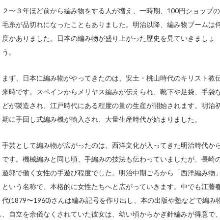
２〜３年ほど前から編み物をする人が増え、一時期、100円ショップの
毛糸が品切れになったこともありました。明治以降、編み物ブームは
度かありました。日本の編み物が盛り上がった歴史を見ていきましょ
う。
まず、日本に編み物がやってきたのは、安土・桃山時代のキリスト教
来時です。スペインからメリヤス編みが伝えられ、靴下や足袋、手袋
どが製造され、江戸時代にある程度の量の生産が開始されます。明治
期に手回し式編み機が輸入され、大量生産時代が始まりました。
手芸として編み物が広がったのは、西洋文化が入ってきた明治時代か
です。機械編みと同じ頃、手編みの技法も伝わっていましたが、長崎
遊郭で働く女性の手遊び程度でした。明治中期ごろから「西洋編み物
という名称で、本格的に女性たちへと広がっていきます。中でも江藤
代(1879〜1960)さんは編み記号を作り出し、本の出版や塾などで編み
し、自立を余儀なくされていた彼女は、幼い頃からかぎ針編みが得意で