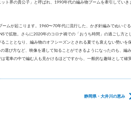
ット界の貴公子」と呼ばれ、1990年代の編み物ブームを牽引していき
ブームが起こります。1960〜70年代に流行した、かぎ針編みでぬいぐる
NSで拡散。さらに2020年のコロナ禍での「おうち時間」の過ごし方と
がることとなり、編み物のオフシーズンとされる夏でも衰えない勢いを
料の選び方など、映像を通して知ることができるようになったのも、編
では電車の中で編む人も見かけるほどですから、一般的な趣味として確
静岡県・大井川の恵み