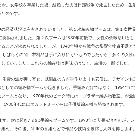
とか。女学校を卒業した後、結婚した夫は日露戦争で死去したため、生
ったのです。
中の経済状況に左右されていました。第１次編み物ブームは、第１次世
て奨励されました。第２次ブームは1930年前後で、女性の余暇活用とし
ることが求められました。が、1940年頃から戦争の影響で物資不足と
も、しばらくの間、衣料品は手に入りにくいものでしたから、多くの女性
りしていました。これらの編み物は趣味ではなく、生活の一部でした。
産・消費の波が押し寄せ、既製品の方が手作りよりも安価に、デザインも
としての編み物ブームが起きました。手編みだけではなく、1954年に
ブームとなり、1970年代のピーク時には「ブラザー編み物教室」が全
、1980年代にはタカラトミーからは子供版編み機も発売されます。
ます。次に起きたのは手編みブームです。1993年に広瀬光治さんがテレ
集め、その後、NHKの番組などで作品や技術を披露し人気を博します