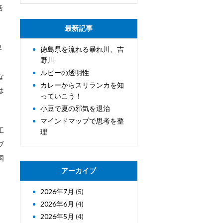
活
最新記事
界
徳島県を流れる暴れ川、吉
野川
ルビーの透明性
な
カレーからスリランカを知
は
っていこう！
小豆で夏の邪気を退治
マインドマップで思考を整
工
理
ブ
国
アーカイブ
2026年7月
(5)
2026年6月
(4)
。
2026年5月
(4)