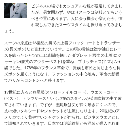
ビジネスの場でもカジュアルな服が浸透してきまし
たが、男女問わず、やはりスーツは制服とでもいう
べき位置にあります。人に会う機会が増えた今、慣
れ親しんできたスーツスタイルを振り返ってみまし
ょう。
スーツの原点は16世紀の農民の上着フロックコートとトラウザー
ズ(長ズボン)だと言われています。この頃の貴族は襟や袖口にレー
スを飾ったシャツの上に刺繍を施したダブレット(腰丈の上着)にジ
ャーキン(腰丈のアウターベスト)を重ね、ブリッチェス(半ズボン)
姿でした。1789年のフランス革命で、貴族も市民と同じような長
ズボンを履くようになり、ファッションの中心地も、革命の影響
でパリからロンドンへと移ります。
19世紀に入ると燕尾服(スワローテイルコート)、ウエストコート
(ベスト)、トラウザーズという現在のスタイルが英国貴族の中で確
立されていきます。ですが、燕尾服は丈が長く動きにくいので、
丈の短いタキシードやジャケットが主流になります。20世紀のア
メリカでより着やすいジャケットが作られ、ビジネスウエアとし
て認知されていきます。日本では明治維新から洋装が導入されま