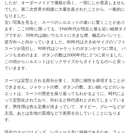
したが、オーダーメイドで価格が高く、一部にしか普及しません
でした。第二次世界大戦後に大量生産されたことから、一般的に
なりました。
古い写真を見ると、スーツのシルエットの違いに驚くことがあり
ます。ここ50年に限っても、1960年代が現在と最も近い細身タイ
プですが、70年代は細いウエストに大きな襟、幅広のパンツと、
逆方向へと向かっていきました。80年代は大きめサイズのソフト
スーツが流行し、90年代はジャケットのボタンが３つに増え、パ
ンツも太めのまま。ボタンの数は2000年代に２つに戻りました。
この頃からシルエットはビックサイズからタイトなものへと戻っ
ていきます。
スーツは定型とされる部分が多く、大胆に個性を表現することが
できません。ジャケットの襟、ボタンの数、太い細いなどのシル
エットは、スーツの歴史を振り返ってもわかるように、時代によ
って定型化されており、外れると時代遅れとされてしまっていま
す。男性用は色も定番が決まっていて、ネイビー、グレーなどが
主流。あとは生地の質感などで差異を出していくことになりま
す。
現在のスーツはメンズ、レディース共に細身であるため、フィッ